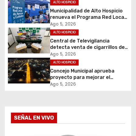
ALTO HOSPICIO
i
Municipalidad de Alto Hospicio
renueva el Programa Red Local
ó
de Apoyos y Cuidados
Ago 5, 2026
ALTO HOSPICIO
n
Central de Televigilancia
d
detecta venta de cigarrillos de
contrabando y permite
Ago 5, 2026
e
incautación de más de 3 mil
ALTO HOSPICIO
cajetillas
Concejo Municipal aprueba
e
proyecto para mejorar el
alumbrado público del sector El
Ago 5, 2026
n
Boro
t
r
SEÑAL EN VIVO
a