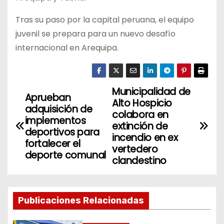
Tras su paso por la capital peruana, el equipo
juvenil se prepara para un nuevo desafío
internacional en Arequipa.
Municipalidad de
N
Aprueban
Alto Hospicio
adquisición de
a
colabora en
implementos
extinción de
deportivos para
v
incendio en ex
fortalecer el
vertedero
deporte comunal
e
clandestino
g
a
Publicaciones Relacionadas
c