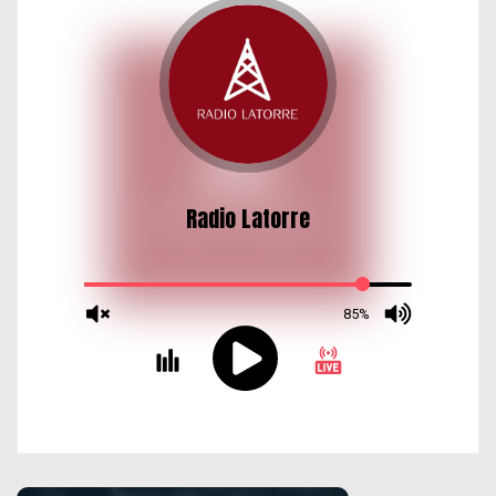
d
a
s