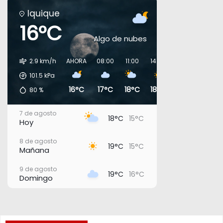
Iquique
16°C
Algo de nubes
2.9 km/h
AHORA
08:00
11:00
14:00
17:00
20:00
101.5
kPa
16°C
17°C
18°C
18°C
17°C
16°C
80
%
7 de agosto
18°C
15°C
Hoy
8 de agosto
19°C
15°C
Mañana
9 de agosto
19°C
16°C
Domingo
10 de agosto
19°C
16°C
Lunes