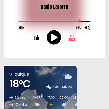
Iquique
18°C
Algo de nubes
9.2 km/h
AHORA
17:00
20:00
23:00
02:00
05:00
101.4
kPa