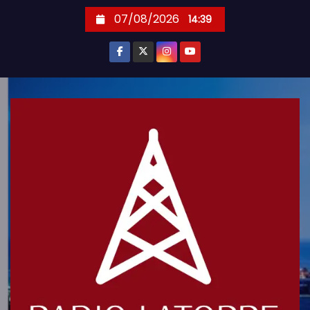
S
07/08/2026
14:39
k
i
p
t
o
c
o
n
t
e
n
t