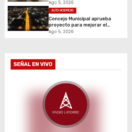
e
contrabando y permite
Ago 5, 2026
incautación de más de 3 mil
ALTO HOSPICIO
n
cajetillas
Concejo Municipal aprueba
t
proyecto para mejorar el
alumbrado público del sector El
Ago 5, 2026
r
Boro
a
d
SEÑAL EN VIVO
a
s