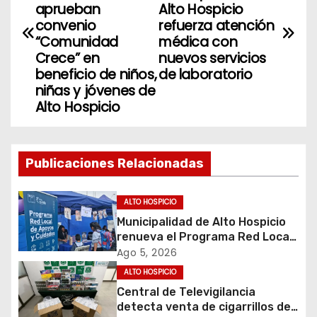
aprueban
Alto Hospicio
v
convenio
refuerza atención
“Comunidad
médica con
e
Crece” en
nuevos servicios
beneficio de niños,
de laboratorio
g
niñas y jóvenes de
Alto Hospicio
a
c
Publicaciones Relacionadas
i
ó
ALTO HOSPICIO
Municipalidad de Alto Hospicio
n
renueva el Programa Red Local
de Apoyos y Cuidados
Ago 5, 2026
d
ALTO HOSPICIO
e
Central de Televigilancia
detecta venta de cigarrillos de