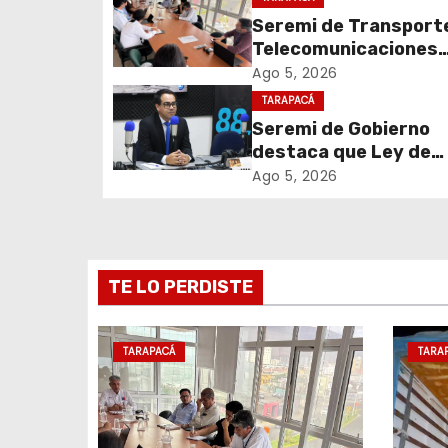
a
Seremi de Transport
c
Telecomunicaciones
encabezó primera me
Ago 5, 2026
i
coordinación para el 
TARAPACÁ
de cables en desuso 
Seremi de Gobierno
ó
Iquique
destaca que Ley de
n
Reconstrucción Naci
Ago 5, 2026
impulsará la inversión
d
empleo en Tarapacá
e
TE LO PERDISTE
e
n
TARAPACÁ
TARA
t
r