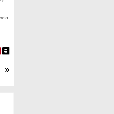
ncia
l