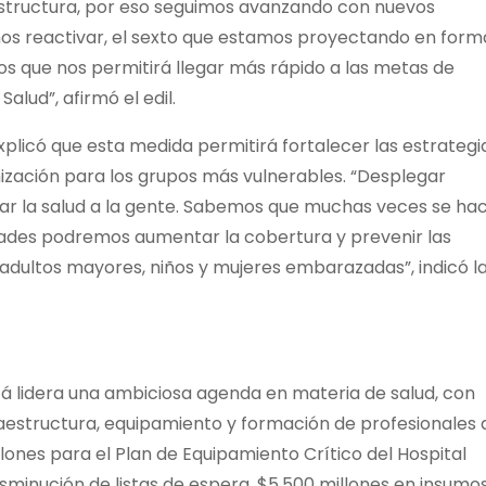
aestructura, por eso seguimos avanzando con nuevos
os reactivar, el sexto que estamos proyectando en form
os que nos permitirá llegar más rápido a las metas de
alud”, afirmó el edil.
 explicó que esta medida permitirá fortalecer las estrategi
unización para los grupos más vulnerables. “Desplegar
ar la salud a la gente. Sabemos que muchas veces se ha
nidades podremos aumentar la cobertura y prevenir las
adultos mayores, niños y mujeres embarazadas”, indicó l
á lidera una ambiciosa agenda en materia de salud, con
fraestructura, equipamiento y formación de profesionales 
illones para el Plan de Equipamiento Crítico del Hospital
isminución de listas de espera, $5.500 millones en insumo