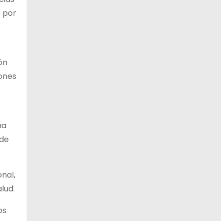
s por
12 de agosto
23°C
19°C
Miércoles
13 de agosto
21°C
18°C
Jueves
ón
14 de agosto
21°C
18°C
iones
Viernes
ha
 de
onal,
lud.
os