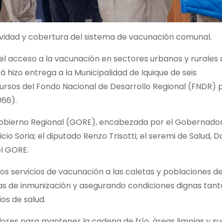
tividad y cobertura del sistema de vacunación comunal.
 el acceso a la vacunación en sectores urbanos y rurales 
hizo entrega a la Municipalidad de Iquique de seis
cursos del Fondo Nacional de Desarrollo Regional (FNDR) 
066).
l Gobierno Regional (GORE), encabezada por el Gobernado
cio Soria; el diputado Renzo Trisotti; el seremi de Salud, D
el GORE.
os servicios de vacunación a las caletas y poblaciones de
as de inmunización y asegurando condiciones dignas tant
os de salud.
ores para mantener la cadena de frío, áreas limpias y su