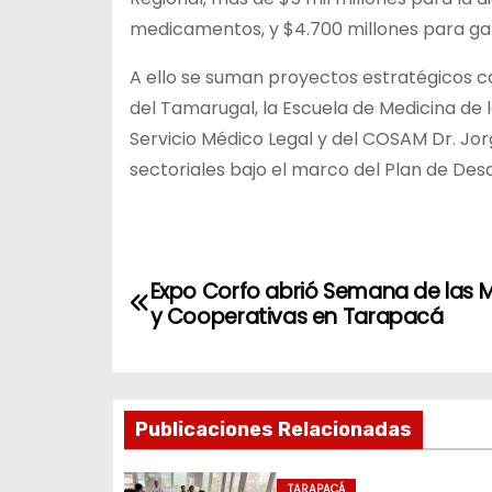
medicamentos, y $4.700 millones para gara
A ello se suman proyectos estratégicos com
del Tamarugal, la Escuela de Medicina de l
Servicio Médico Legal y del COSAM Dr. Jo
sectoriales bajo el marco del Plan de Des
N
Expo Corfo abrió Semana de las 
a
y Cooperativas en Tarapacá
v
e
Publicaciones Relacionadas
g
TARAPACÁ