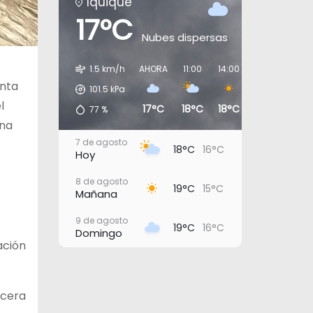
Iquique
17°C
Nubes dispersas
1.5 km/h
AHORA
11:00
14:00
17:00
20:0
anta
101.5
kPa
l
17°C
18°C
18°C
17°C
16°C
77
%
una
7 de agosto
18°C
16°C
Hoy
8 de agosto
19°C
15°C
Mañana
9 de agosto
19°C
16°C
Domingo
ación
10 de agosto
19°C
16°C
Lunes
rcera
11 de agosto
19°C
17°C
Martes