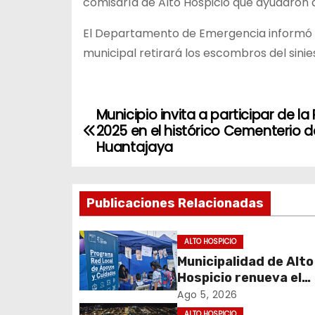
comisaría de Alto Hospicio que ayudaron a
El Departamento de Emergencia informó qu
municipal retirará los escombros del sinies
Municipio invita a participar de l
N
2025 en el histórico Cementerio d
a
Huantajaya
v
Publicaciones Relacionadas
e
g
ALTO HOSPICIO
Municipalidad de Alto
a
Hospicio renueva el
c
Programa Red Local 
Ago 5, 2026
Apoyos y Cuidados
ALTO HOSPICIO