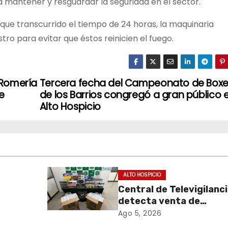
 mantener y resguardar la seguridad en el sector.
e transcurrido el tiempo de 24 horas, la maquinaria
tro para evitar que éstos reinicien el fuego.
a Romería
Tercera fecha del Campeonato de Box
e
de los Barrios congregó a gran público 
Alto Hospicio
ALTO HOSPICIO
Central de Televigilanc
detecta venta de
de
cigarrillos de contraba
Ago 5, 2026
y permite incautación 