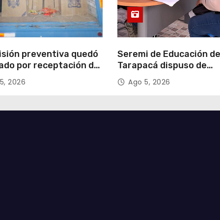
isión preventiva quedó
Seremi de Educación d
ado por receptación de
Tarapacá dispuso de
illos avaluados en
facilitadores para apoy
5, 2026
Ago 5, 2026
 millones*
proceso de Admisión Es
2027