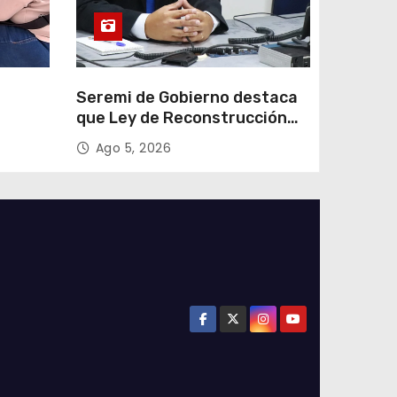
e
Seremi de Gobierno destaca
que Ley de Reconstrucción
ar
Nacional impulsará la
Ago 5, 2026
colar
inversión y el empleo en
Tarapacá