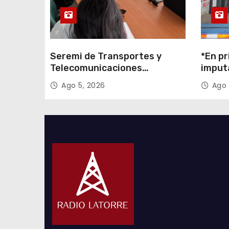
a
s
Seremi de Transportes y
*En pr
Telecomunicaciones
imput
encabezó primera mesa de
cigarr
Ago 5, 2026
Ago 
coordinación para el retiro de
$1.600
cables en desuso en Iquique