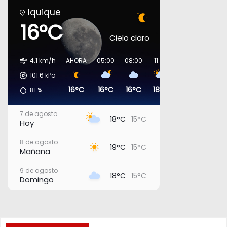
Iquique
16°C
Cielo claro
4.1 km/h
AHORA
05:00
08:00
11:00
14:00
17:00
101.6
kPa
16°C
16°C
16°C
18°C
18°C
17°C
81
%
7 de agosto
18°C
15°C
Hoy
8 de agosto
19°C
15°C
Mañana
9 de agosto
18°C
15°C
Domingo
10 de agosto
20°C
16°C
Lunes