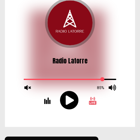
d
a
s