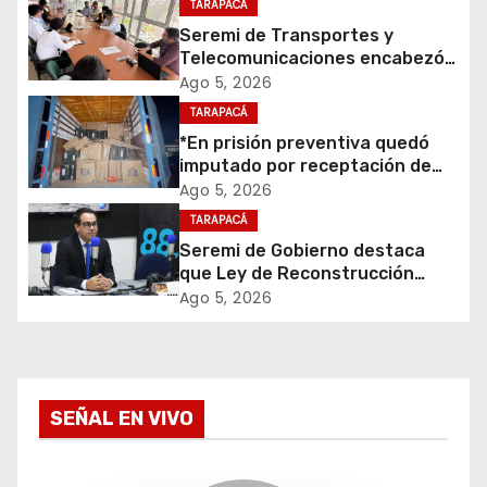
TARAPACÁ
i
Seremi de Transportes y
Telecomunicaciones encabezó
ó
primera mesa de coordinación
Ago 5, 2026
para el retiro de cables en
TARAPACÁ
n
desuso en Iquique
*En prisión preventiva quedó
d
imputado por receptación de
cigarrillos avaluados en $1.600
Ago 5, 2026
e
millones*
TARAPACÁ
Seremi de Gobierno destaca
e
que Ley de Reconstrucción
Nacional impulsará la inversión
Ago 5, 2026
n
y el empleo en Tarapacá
t
r
SEÑAL EN VIVO
a