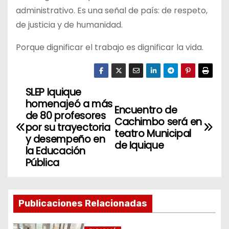
administrativo. Es una señal de país: de respeto,
de justicia y de humanidad.
Porque dignificar el trabajo es dignificar la vida.
SLEP Iquique
N
homenajeó a más
Encuentro de
a
de 80 profesores
Cachimbo será en
por su trayectoria
teatro Municipal
v
y desempeño en
de Iquique
la Educación
e
Pública
g
a
Publicaciones Relacionadas
c