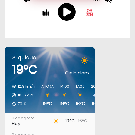
Iquique
19°C
Cielo claro
12.9 km/h
AHORA
14:00
17:00
20:00
23:00
02:00
101.6
kPa
19°C
19°C
18°C
16°C
17°C
16°C
70
%
8 de agosto
19°C
16°C
Hoy
9 de agosto