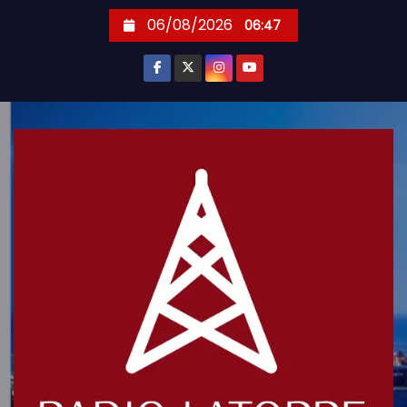
S
06/08/2026
06:47
k
i
p
t
o
c
o
n
t
e
n
t