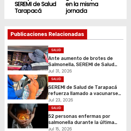
v
SEREMI de Salud
en la misma
Tarapacá
jornada
e
g
Publicaciones Relacionadas
a
c
SALUD
Ante aumento de brotes de
i
Salmonella, SEREMI de Salud
refuerza prohibición del uso de
Jul 31, 2026
ó
huevos crudos
SALUD
SEREMI de Salud de Tarapacá
n
refuerza llamado a vacunarse
tras ampliación de campaña
d
Jul 23, 2026
contra la influenza para toda la
SALUD
población
e
52 personas enfermas por
salmonella durante la última
e
semana
Jul 15, 2026