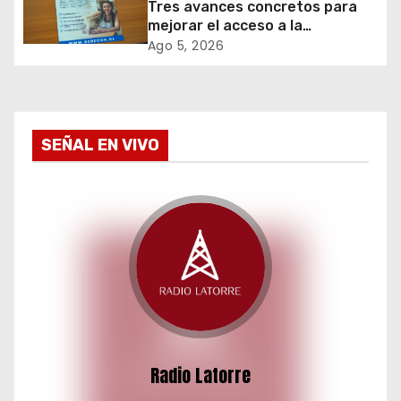
Tres avances concretos para
n
mejorar el acceso a la
información y proteger los
t
Ago 5, 2026
derechos de los contribuyentes
en materia de avalúos y
r
contribuciones
a
SEÑAL EN VIVO
d
a
s