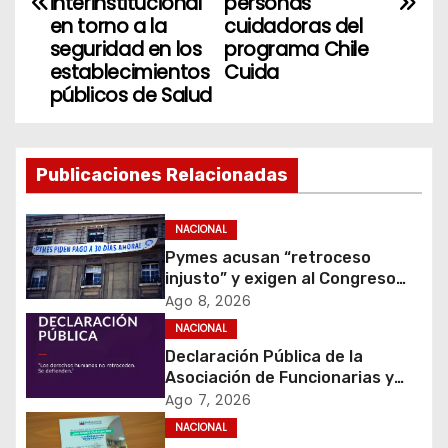
v
interinstitucional
personas
en torno a la
cuidadoras del
e
seguridad en los
programa Chile
establecimientos
Cuida
g
públicos de Salud
a
c
Publicaciones Relacionadas
i
NACIONAL
ó
Pymes acusan “retroceso
injusto” y exigen al Congreso
n
rechazar veto que elimina el
Ago 8, 2026
pago oportuno a 30 días
d
NACIONAL
Declaración Pública de la
e
Asociación de Funcionarias y
Funcionarios del Instituto
Ago 7, 2026
e
Nacional de Derechos Humanos
NACIONAL
(AFFINDH)