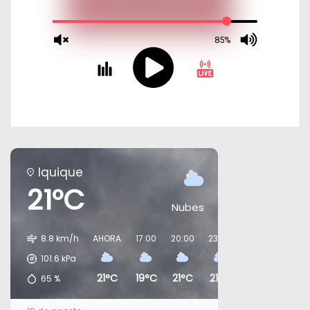
Iquique
21°C
Nubes
8.8 km/h
AHORA
17:00
20:00
23:00
02:00
05:00
101.6
kPa
21°C
19°C
21°C
21°C
19°C
21°C
65
%