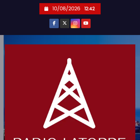
S
10/08/2026
12:42
k
i
p
t
o
c
o
n
t
e
n
t