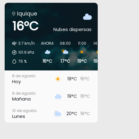
Iquique
16°C
Nubes dispersas
3.7 km/h
AHORA
08:00
11:00
14:00
17:00
20:00
101.6
kPa
16°C
17°C
19°C
19°C
18°C
17°C
75
%
8 de agosto
19°C
15°C
Hoy
9 de agosto
19°C
16°C
Mañana
10 de agosto
20°C
16°C
Lunes
11 de agosto
21°C
17°C
Martes