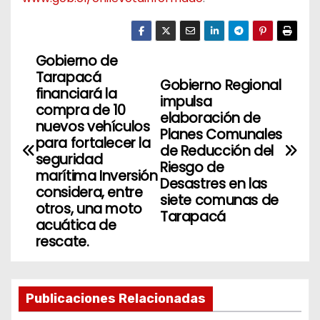
Gobierno de
N
Tarapacá
Gobierno Regional
a
financiará la
impulsa
compra de 10
elaboración de
v
nuevos vehículos
Planes Comunales
para fortalecer la
de Reducción del
e
seguridad
Riesgo de
marítima Inversión
g
Desastres en las
considera, entre
siete comunas de
otros, una moto
a
Tarapacá
acuática de
rescate.
c
i
Publicaciones Relacionadas
ó