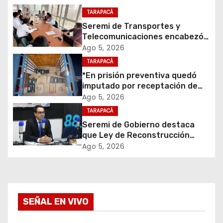
n
TARAPACÁ
Seremi de Transportes y
d
Telecomunicaciones encabezó
primera mesa de coordinación
Ago 5, 2026
e
para el retiro de cables en
TARAPACÁ
desuso en Iquique
e
*En prisión preventiva quedó
imputado por receptación de
n
cigarrillos avaluados en $1.600
Ago 5, 2026
millones*
t
TARAPACÁ
Seremi de Gobierno destaca
r
que Ley de Reconstrucción
Nacional impulsará la inversión
Ago 5, 2026
a
y el empleo en Tarapacá
d
a
SEÑAL EN VIVO
s