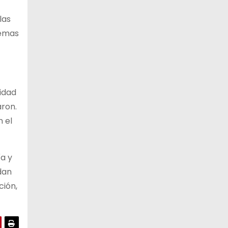
13 de agosto
las
20°C
18°C
Jueves
temas
14 de agosto
20°C
17°C
Viernes
15 de agosto
19°C
16°C
Sábado
vidad
aron.
 el
ía y
dan
ción,