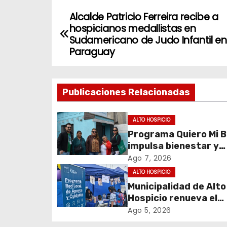
Alcalde Patricio Ferreira recibe a
N
hospicianos medallistas en
a
Sudamericano de Judo Infantil en
Paraguay
v
e
Publicaciones Relacionadas
g
ALTO HOSPICIO
a
Programa Quiero Mi B
c
impulsa bienestar y
envejecimiento activ
Ago 7, 2026
i
adultos mayores de 
ALTO HOSPICIO
Hospicio
Municipalidad de Alto
ó
Hospicio renueva el
n
Programa Red Local 
Ago 5, 2026
Apoyos y Cuidados