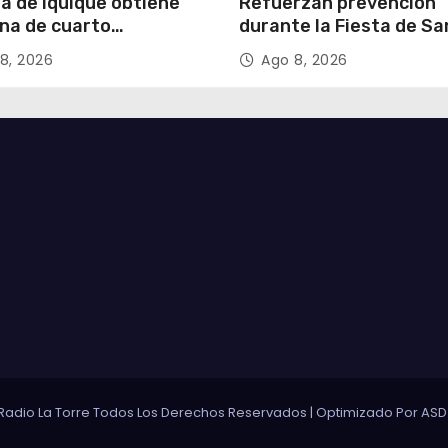
ía de Iquique obtiene
Refuerzan prevención
na de cuarto
durante la Fiesta de Sa
ipante en violento
Lorenzo
8, 2026
Ago 8, 2026
o a comerciante
Radio La Torre Todos Los Derechos Reservados
|
Optimizado Por
ASD