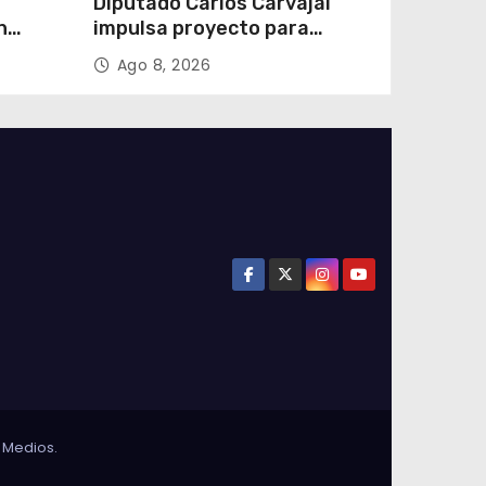
Diputado Carlos Carvajal
n
impulsa proyecto para
homenajear en vida al
Ago 8, 2026
campeón mundial Raúl
Choque
 Medios
.