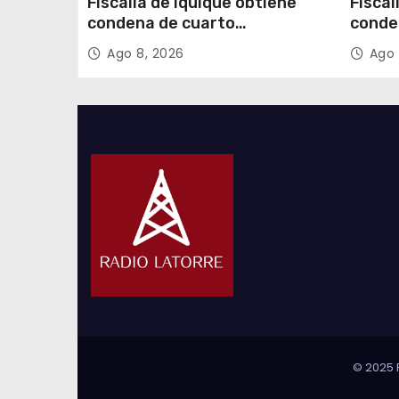
Fiscalía de Iquique obtiene
Fiscal
condena de cuarto
conde
participante en violento
partic
Ago 8, 2026
Ago 
asalto a comerciante
asalt
© 2025 