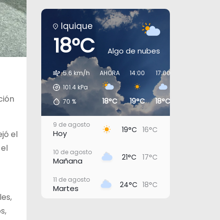
Iquique
18°C
Algo de nubes
5.6 km/h
AHORA
14:00
17:00
20:00
23:0
101.4
kPa
ción
18°C
19°C
18°C
17°C
16°
70
%
9 de agosto
19°C
16°C
Hoy
jó el
 el
10 de agosto
21°C
17°C
Mañana
11 de agosto
24°C
18°C
Martes
es,
12 de agosto
s,
21°C
18°C
Miércoles