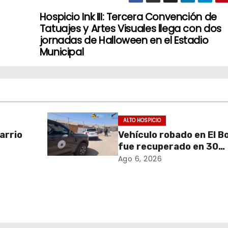
Hospicio Ink III: Tercera Convención de
Tatuajes y Artes Visuales llega con dos
jornadas de Halloween en el Estadio
Municipal
ALTO HOSPICIO
arrio
Vehículo robado en El B
fue recuperado en 30
o en
minutos gracias a
Ago 6, 2026
Alto
operativo coordinado
de