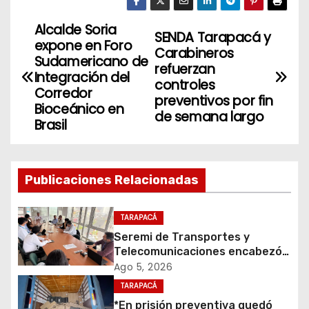
Alcalde Soria
N
SENDA Tarapacá y
expone en Foro
Carabineros
a
Sudamericano de
refuerzan
Integración del
controles
v
Corredor
preventivos por fin
Bioceánico en
de semana largo
e
Brasil
g
a
Publicaciones Relacionadas
c
TARAPACÁ
i
Seremi de Transportes y
Telecomunicaciones encabezó
ó
primera mesa de coordinación
Ago 5, 2026
para el retiro de cables en
TARAPACÁ
n
desuso en Iquique
*En prisión preventiva quedó