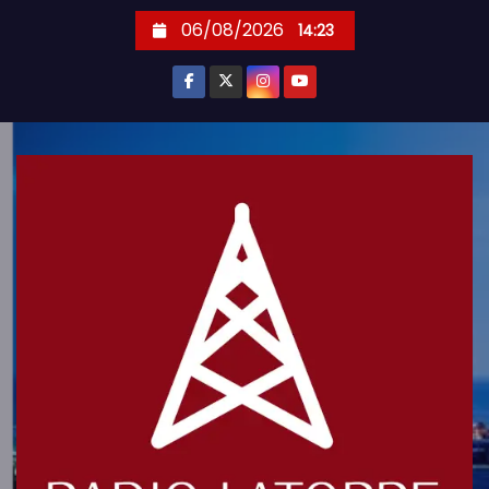
S
06/08/2026
14:23
k
i
p
t
o
c
o
n
t
e
n
t