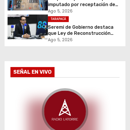
d
imputado por receptación de
cigarrillos avaluados en $1.600
Ago 5, 2026
e
millones*
TARAPACÁ
Seremi de Gobierno destaca
e
que Ley de Reconstrucción
Nacional impulsará la inversión
Ago 5, 2026
n
y el empleo en Tarapacá
t
r
SEÑAL EN VIVO
a
d
a
s