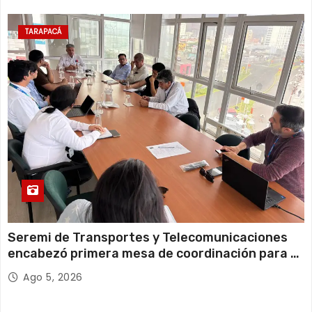
11 de agosto
20°C
18°C
Martes
TARAPACÁ
12 de agosto
23°C
18°C
Miércoles
Seremi de Transportes y Telecomunicaciones
encabezó primera mesa de coordinación para el
retiro de cables en desuso en Iquique
Ago 5, 2026