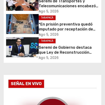
ó
Seremi de Transportes y
Telecomunicaciones encabezó
n
primera mesa de coordinación
Ago 5, 2026
para el retiro de cables en
d
TARAPACÁ
desuso en Iquique
*En prisión preventiva quedó
e
imputado por receptación de
cigarrillos avaluados en $1.600
Ago 5, 2026
e
millones*
TARAPACÁ
Seremi de Gobierno destaca
n
que Ley de Reconstrucción
Nacional impulsará la inversión
t
Ago 5, 2026
y el empleo en Tarapacá
r
a
SEÑAL EN VIVO
d
a