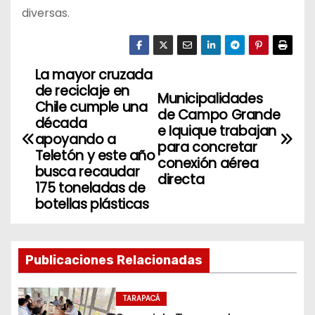
diversas.
La mayor cruzada
N
de reciclaje en
Municipalidades
a
Chile cumple una
de Campo Grande
década
e Iquique trabajan
v
apoyando a
para concretar
Teletón y este año
conexión aérea
e
busca recaudar
directa
175 toneladas de
g
botellas plásticas
a
c
Publicaciones Relacionadas
i
TARAPACÁ