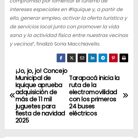
compromiso por fomentar el turismo de
intereses especiales en #Iquique y, a partir de
ello, generar empleo, activar la oferta turística y
de servicios local junto con promover la vida
sana y la actividad física entre nuestras vecinas
y vecinos
”, finalizó Soria Macchiavello.
¡Jo, jo, jo! Concejo
N
Municipal de
Tarapacá inicia la
a
Iquique aprueba
ruta de la
adquisición de
electromovilidad
v
más de 11 mil
con los primeros
juguetes para
24 buses
e
fiesta de navidad
eléctricos
2025
g