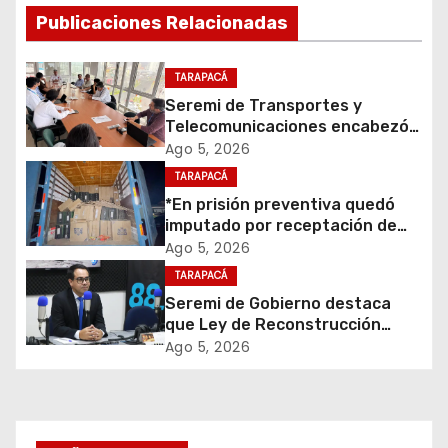
a
Publicaciones Relacionadas
c
i
TARAPACÁ
Seremi de Transportes y
ó
Telecomunicaciones encabezó
primera mesa de coordinación
Ago 5, 2026
n
para el retiro de cables en
TARAPACÁ
desuso en Iquique
d
*En prisión preventiva quedó
imputado por receptación de
e
cigarrillos avaluados en $1.600
Ago 5, 2026
millones*
TARAPACÁ
e
Seremi de Gobierno destaca
que Ley de Reconstrucción
n
Nacional impulsará la inversión
Ago 5, 2026
y el empleo en Tarapacá
t
r