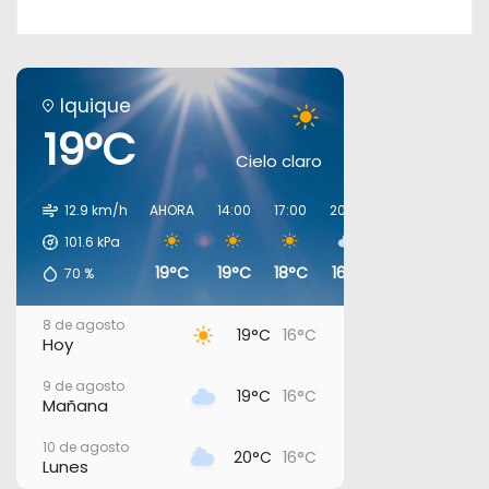
Iquique
19°C
Cielo claro
12.9 km/h
AHORA
14:00
17:00
20:00
23:00
02:00
101.6
kPa
19°C
19°C
18°C
16°C
17°C
16°C
70
%
8 de agosto
19°C
16°C
Hoy
9 de agosto
19°C
16°C
Mañana
10 de agosto
20°C
16°C
Lunes