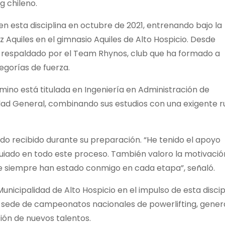
g chileno.
 en esta disciplina en octubre de 2021, entrenando bajo la
 Aquiles en el gimnasio Aquiles de Alto Hospicio. Desde
y respaldado por el Team Rhynos, club que ha formado a
tegorías de fuerza.
ino está titulada en Ingeniería en Administración de
ad General, combinando sus estudios con una exigente r
o recibido durante su preparación. “He tenido el apoyo
uiado en todo este proceso. También valoro la motivació
que siempre han estado conmigo en cada etapa”, señaló.
unicipalidad de Alto Hospicio en el impulso de esta discip
 sede de campeonatos nacionales de powerlifting, gene
ción de nuevos talentos.