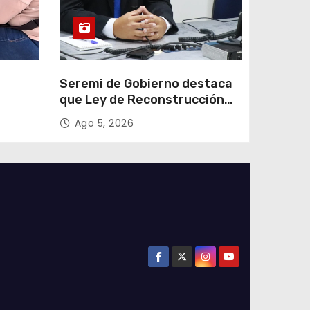
e
Seremi de Gobierno destaca
que Ley de Reconstrucción
ar
Nacional impulsará la
Ago 5, 2026
colar
inversión y el empleo en
Tarapacá