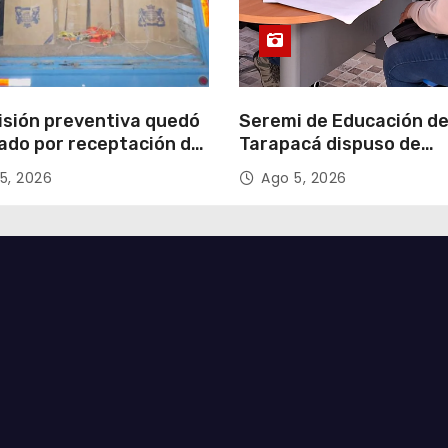
isión preventiva quedó
Seremi de Educación d
ado por receptación de
Tarapacá dispuso de
illos avaluados en
facilitadores para apoy
5, 2026
Ago 5, 2026
 millones*
proceso de Admisión Es
2027