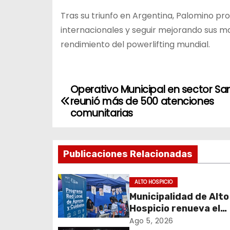
Tras su triunfo en Argentina, Palomino p
internacionales y seguir mejorando sus ma
rendimiento del powerlifting mundial.
Operativo Municipal en sector Sa
N
reunió más de 500 atenciones
a
comunitarias
v
Publicaciones Relacionadas
e
g
ALTO HOSPICIO
Municipalidad de Alto
a
Hospicio renueva el
c
Programa Red Local 
Ago 5, 2026