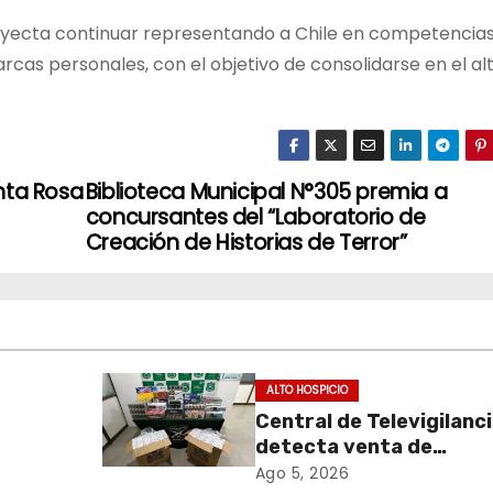
royecta continuar representando a Chile en competencia
rcas personales, con el objetivo de consolidarse en el al
nta Rosa
Biblioteca Municipal N°305 premia a
concursantes del “Laboratorio de
Creación de Historias de Terror”
ALTO HOSPICIO
Central de Televigilanc
detecta venta de
de
cigarrillos de contraba
Ago 5, 2026