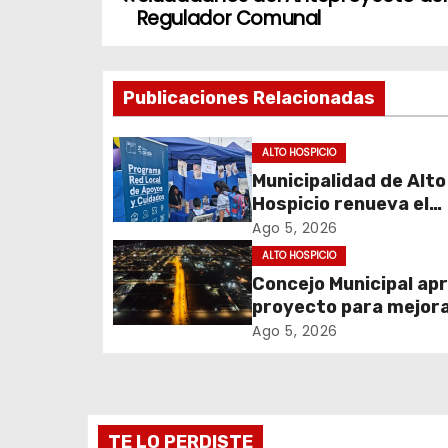
a
Regulador Comunal
v
Publicaciones Relacionadas
e
g
ALTO HOSPICIO
Municipalidad de Alto
a
Hospicio renueva el
c
Programa Red Local 
Ago 5, 2026
Apoyos y Cuidados
ALTO HOSPICIO
i
Concejo Municipal ap
proyecto para mejora
ó
alumbrado público de
Ago 5, 2026
n
sector El Boro
d
e
TE LO PERDISTE