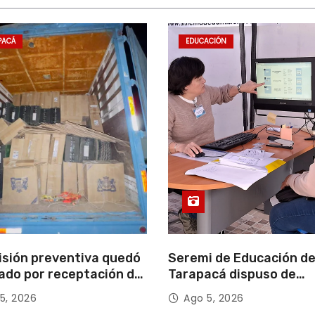
PACÁ
EDUCACIÓN
isión preventiva quedó
Seremi de Educación d
ado por receptación de
Tarapacá dispuso de
illos avaluados en
facilitadores para apoy
5, 2026
Ago 5, 2026
 millones*
proceso de Admisión Es