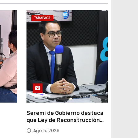
TARAPACÁ
e
Seremi de Gobierno destaca
que Ley de Reconstrucción
ar
Nacional impulsará la
Ago 5, 2026
colar
inversión y el empleo en