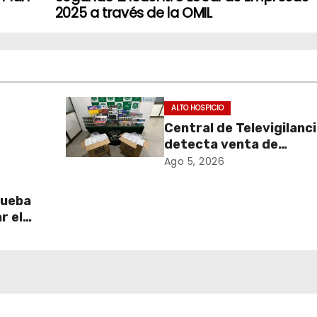
2025 a través de la OMIL
ALTO HOSPICIO
Central de Televigilanc
detecta venta de
de
cigarrillos de contraba
Ago 5, 2026
y permite incautación 
más de 3 mil cajetillas
rueba
r el
l