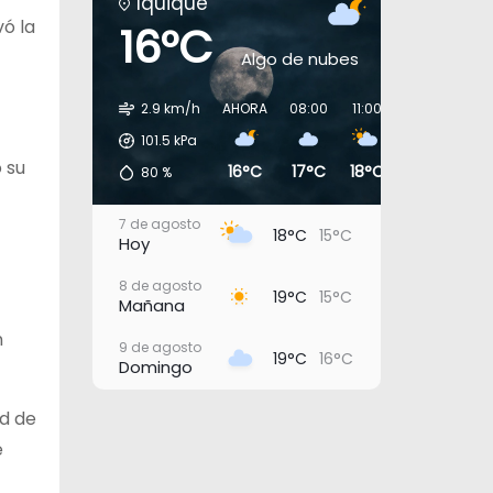
Iquique
vó la
16°C
Algo de nubes
2.9 km/h
AHORA
08:00
11:00
14:00
17:0
101.5
kPa
 su
16°C
17°C
18°C
18°C
17°
80
%
7 de agosto
18°C
15°C
Hoy
8 de agosto
19°C
15°C
Mañana
n
9 de agosto
19°C
16°C
Domingo
10 de agosto
ed de
19°C
16°C
Lunes
e
11 de agosto
19°C
17°C
Martes