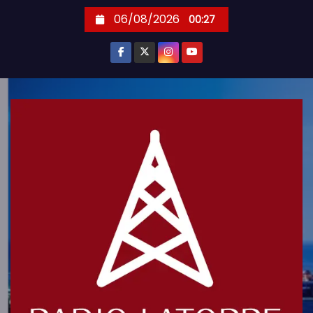
S
06/08/2026
00:27
k
i
p
t
o
c
o
n
t
e
n
t