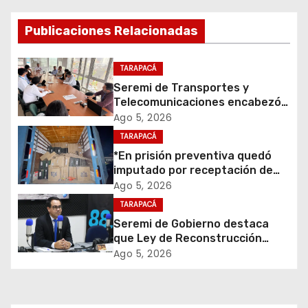
g
Publicaciones Relacionadas
a
c
TARAPACÁ
Seremi de Transportes y
i
Telecomunicaciones encabezó
primera mesa de coordinación
Ago 5, 2026
ó
para el retiro de cables en
TARAPACÁ
desuso en Iquique
*En prisión preventiva quedó
n
imputado por receptación de
cigarrillos avaluados en $1.600
d
Ago 5, 2026
millones*
TARAPACÁ
e
Seremi de Gobierno destaca
que Ley de Reconstrucción
e
Nacional impulsará la inversión
Ago 5, 2026
y el empleo en Tarapacá
n
t