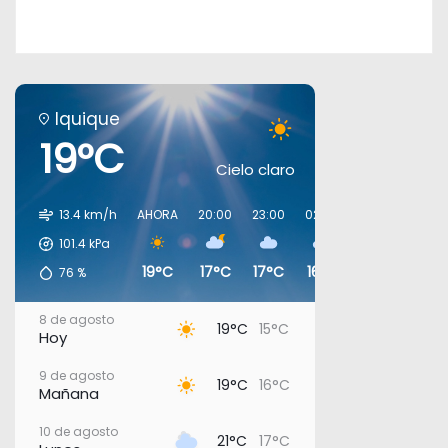
Iquique
19°C
Cielo claro
13.4 km/h
AHORA
20:00
23:00
02:00
05:00
08:0
101.4
kPa
19°C
17°C
17°C
16°C
16°C
17°C
76
%
8 de agosto
19°C
15°C
Hoy
9 de agosto
19°C
16°C
Mañana
10 de agosto
21°C
17°C