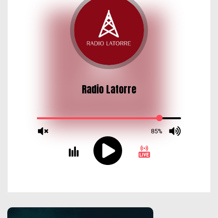
d
a
s