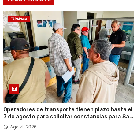
Domingo
10 de agosto
20°C
16°C
Lunes
TARAPACÁ
11 de agosto
21°C
18°C
Martes
Operadores de transporte tienen plazo hasta el
7 de agosto para solicitar constancias para San
Lorenzo
Ago 4, 2026