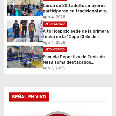
c
Cerca de 200 adultos mayores
participaron en tradicional misa
i
de víspera de San Lorenzo en
Ago 4, 2026
Tarapacá
ALTO HOSPICIO
ó
Alto Hospicio sede de la primera
fecha de la “Copa Chile de
n
Downhill 2026”
Ago 4, 2026
d
ALTO HOSPICIO
Escuela Deportiva de Tenis de
e
Mesa suma destacados
resultados en 2do Zonal
Ago 3, 2026
e
Federado Norte
n
t
SEÑAL EN VIVO
r
a