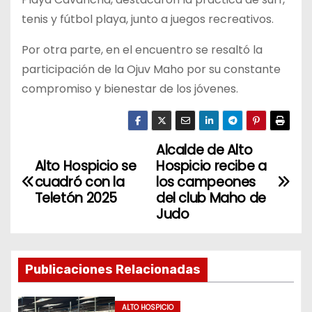
tenis y fútbol playa, junto a juegos recreativos.
Por otra parte, en el encuentro se resaltó la
participación de la Ojuv Maho por su constante
compromiso y bienestar de los jóvenes.
Alcalde de Alto
N
Alto Hospicio se
Hospicio recibe a
a
cuadró con la
los campeones
Teletón 2025
del club Maho de
v
Judo
e
g
Publicaciones Relacionadas
a
ALTO HOSPICIO