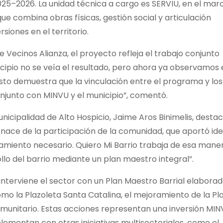
2025–2026. La unidad técnica a cargo es SERVIU, en el mar
ue combina obras físicas, gestión social y articulación
siones en el territorio.
 Vecinos Alianza, el proyecto refleja el trabajo conjunto
ncipio no se veía el resultado, pero ahora ya observamos 
to demuestra que la vinculación entre el programa y los
njunto con MINVU y el municipio”, comentó.
nicipalidad de Alto Hospicio, Jaime Aros Binimelis, destac
a nace de la participación de la comunidad, que aportó ide
iamiento necesario. Quiero Mi Barrio trabaja de esa maner
lo del barrio mediante un plan maestro integral”.
interviene el sector con un Plan Maestro Barrial elabora
omo la Plazoleta Santa Catalina, el mejoramiento de la Pl
omunitario. Estas acciones representan una inversión MI
lementan con otras iniciativas multisectoriales, como el