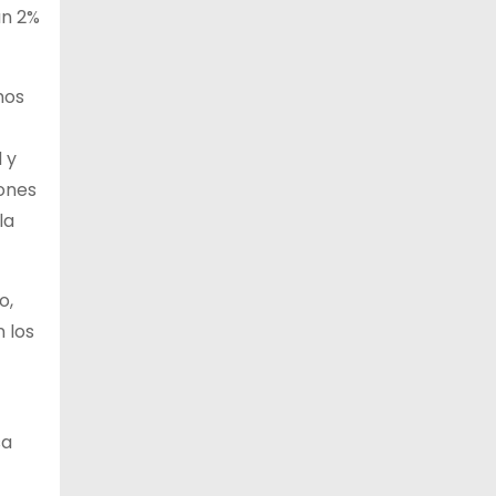
un 2%
12 de agosto
23°C
19°C
Miércoles
mos
13 de agosto
21°C
18°C
Jueves
 y
14 de agosto
21°C
18°C
Viernes
iones
la
o,
n los
sa