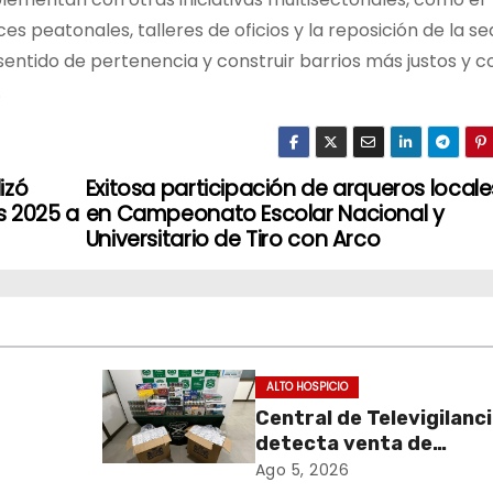
s peatonales, talleres de oficios y la reposición de la s
l sentido de pertenencia y construir barrios más justos y c
.
izó
Exitosa participación de arqueros locale
s 2025 a
en Campeonato Escolar Nacional y
Universitario de Tiro con Arco
ALTO HOSPICIO
Central de Televigilanc
detecta venta de
de
cigarrillos de contraba
Ago 5, 2026