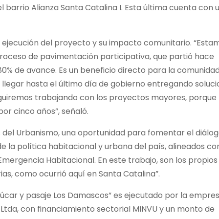
 barrio Alianza Santa Catalina I. Esta última cuenta con 
a ejecución del proyecto y su impacto comunitario. “Esta
roceso de pavimentación participativa, que partió hace
0% de avance. Es un beneficio directo para la comunidad
e llegar hasta el último día de gobierno entregando soluc
guiremos trabajando con los proyectos mayores, porque 
por cinco años”, señaló.
del Urbanismo, una oportunidad para fomentar el diálog
de la política habitacional y urbana del país, alineados co
 Emergencia Habitacional. En este trabajo, son los propios
rias, como ocurrió aquí en Santa Catalina”.
zúcar y pasaje Los Damascos” es ejecutado por la empre
Ltda, con financiamiento sectorial MINVU y un monto de