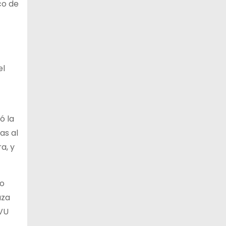
co de
el
ó la
as al
a, y
do
aza
NVU