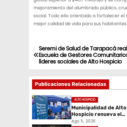
mejoramiento del alumbrado público, cruce
social. Todo ello orientado a fortalecer e
mejor calidad de vida para sus habitantes
Seremi de Salud de Tarapacá real
N
Escuela de Gestores Comunitario
a
líderes sociales de Alto Hospicio
v
Publicaciones Relacionadas
e
g
ALTO HOSPICIO
Municipalidad de Alto
a
Hospicio renueva el
c
Programa Red Local 
Ago 5, 2026