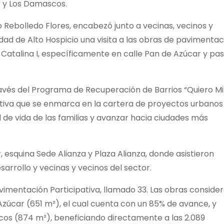
r y Los Damascos.
o Rebolledo Flores, encabezó junto a vecinas, vecinos y
dad de Alto Hospicio una visita a las obras de pavimentac
 Catalina I, específicamente en calle Pan de Azúcar y pas
través del Programa de Recuperación de Barrios “Quiero Mi
pativa que se enmarca en la cartera de proyectos urbanos
 de vida de las familias y avanzar hacia ciudades más
, esquina Sede Alianza y Plaza Alianza, donde asistieron
arrollo y vecinas y vecinos del sector.
vimentación Participativa, llamado 33. Las obras conside
zúcar (651 m²), el cual cuenta con un 85% de avance, y
os (874 m²), beneficiando directamente a las 2.089