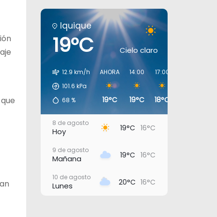
Iquique
19°C
ión
Cielo claro
aje
12.9 km/h
AHORA
14:00
17:00
20:00
23:
101.6
kPa
 que
19°C
19°C
18°C
16°C
17
68
%
8 de agosto
19°C
16°C
Hoy
9 de agosto
19°C
16°C
Mañana
10 de agosto
20°C
16°C
ran
Lunes
11 de agosto
21°C
17°C
Martes