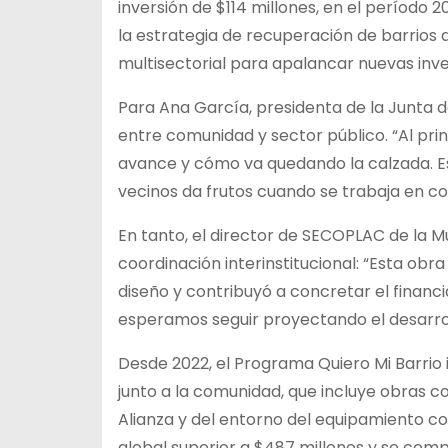
inversión de $114 millones, en el período 
la estrategia de recuperación de barrios q
multisectorial para apalancar nuevas inver
Para Ana García, presidenta de la Junta de
entre comunidad y sector público. “Al pri
avance y cómo va quedando la calzada. Es
vecinos da frutos cuando se trabaja en co
En tanto, el director de SECOPLAC de la Mu
coordinación interinstitucional: “Esta obr
diseño y contribuyó a concretar el financ
esperamos seguir proyectando el desarrol
Desde 2022, el Programa Quiero Mi Barrio 
junto a la comunidad, que incluye obras c
Alianza y del entorno del equipamiento c
global superior a $487 millones y se comp