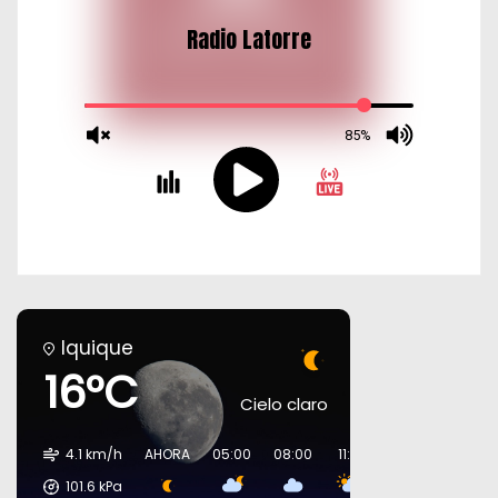
Iquique
16°C
Cielo claro
4.1 km/h
AHORA
05:00
08:00
11:00
14:00
17:00
101.6
kPa