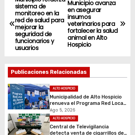
N
Municipio avanza
sistema de
en asegurar
a
monitoreo en la
insumos
red de salud para
veterinarios para
v
mejorar la
fortalecer la salud
seguridad de
animal en Alto
e
funcionarios y
Hospicio
usuarios
g
a
Publicaciones Relacionadas
c
i
ALTO HOSPICIO
Municipalidad de Alto Hospicio
ó
renueva el Programa Red Local
de Apoyos y Cuidados
Ago 5, 2026
n
ALTO HOSPICIO
d
Central de Televigilancia
detecta venta de cigarrillos de