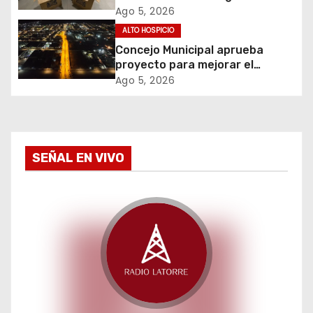
e
contrabando y permite
Ago 5, 2026
incautación de más de 3 mil
ALTO HOSPICIO
e
cajetillas
Concejo Municipal aprueba
proyecto para mejorar el
n
alumbrado público del sector El
Ago 5, 2026
Boro
t
r
a
SEÑAL EN VIVO
d
a
s