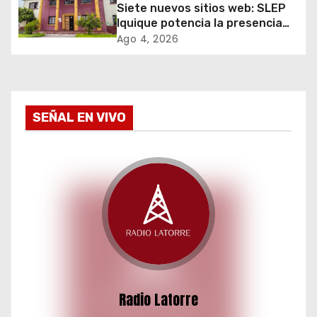
Siete nuevos sitios web: SLEP
n
Iquique potencia la presencia
digital de sus liceos Técnico
t
Ago 4, 2026
Profesionales
r
a
SEÑAL EN VIVO
d
a
s