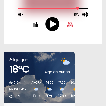
Iquique
18°C
Algo de nubes
7.6 km/h
AHORA
14:00
17:00
20:00
23:00
02:00
101.7
kPa
18°C
18°C
17°C
16°C
16°C
16°C
76
%