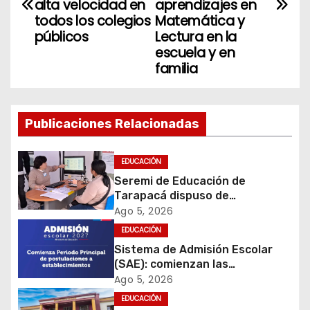
v
alta velocidad en
aprendizajes en
todos los colegios
Matemática y
e
públicos
Lectura en la
escuela y en
g
familia
a
c
Publicaciones Relacionadas
i
EDUCACIÓN
ó
Seremi de Educación de
Tarapacá dispuso de
n
facilitadores para apoyar
Ago 5, 2026
proceso de Admisión Escolar
d
EDUCACIÓN
2027
Sistema de Admisión Escolar
e
(SAE): comienzan las
postulaciones a
Ago 5, 2026
e
establecimientos para 2027
EDUCACIÓN