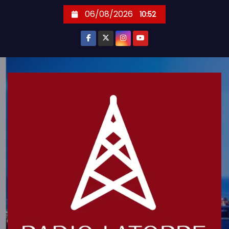
S
06/08/2026
10:52
k
i
p
t
o
c
o
n
t
e
n
t