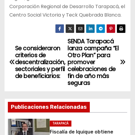
Corporación Regional de Desarrollo Tarapacá, el
Centro Social Victoria y Teck Quebrada Blanca.
SENDA Tarapacá
N
Se consideraron
lanza campaña “El
a
criterios de
Otro Plan” para
descentralización,
promover
v
sectoriales y perfil
celebraciones de
de beneficiarios:
fin de año más
e
seguras
g
a
Publicaciones Relacionadas
c
TARAPACÁ
i
Fiscalía de Iquique obtiene