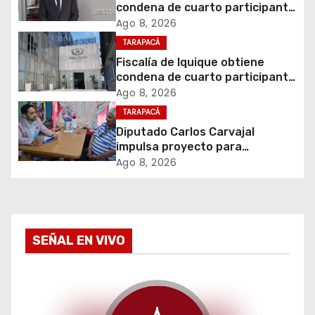
condena de cuarto participante
ó
en violento asalto a
Ago 8, 2026
comerciante
TARAPACÁ
n
Fiscalía de Iquique obtiene
d
condena de cuarto participante
en violento asalto a
Ago 8, 2026
e
comerciante
TARAPACÁ
Diputado Carlos Carvajal
e
impulsa proyecto para
homenajear en vida al campeón
Ago 8, 2026
n
mundial Raúl Choque
t
r
SEÑAL EN VIVO
a
d