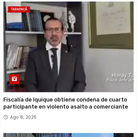
14 de agosto
21°C
17°C
Viernes
TARAPACÁ
15 de agosto
19°C
17°C
Sábado
Fiscalía de Iquique obtiene condena de cuarto
participante en violento asalto a comerciante
Ago 8, 2026