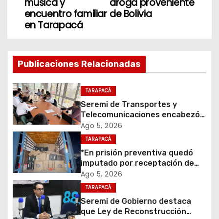
música y
droga proveniente
e
encuentro familiar
de Bolivia
en Tarapacá
g
a
Publicaciones Relacionadas
c
i
TARAPACÁ
Seremi de Transportes y
ó
Telecomunicaciones encabezó
primera mesa de coordinación
Ago 5, 2026
n
para el retiro de cables en
TARAPACÁ
desuso en Iquique
d
*En prisión preventiva quedó
imputado por receptación de
e
cigarrillos avaluados en $1.600
Ago 5, 2026
millones*
TARAPACÁ
e
Seremi de Gobierno destaca
que Ley de Reconstrucción
n