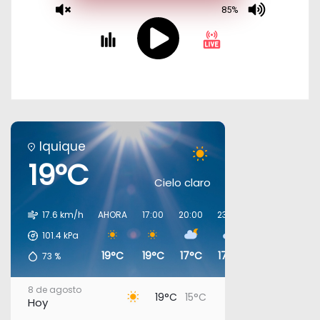
Iquique
19°C
Cielo claro
17.6 km/h
AHORA
17:00
20:00
23:00
02:00
05:00
101.4
kPa
19°C
19°C
17°C
17°C
16°C
16°C
73
%
8 de agosto
19°C
15°C
Hoy