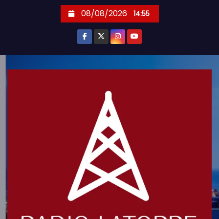
S
08/08/2026
14:55
k
i
p
t
o
c
o
n
t
e
n
t