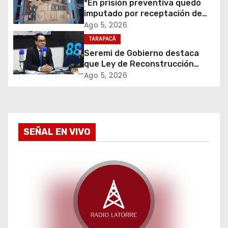
*En prisión preventiva quedó
e
imputado por receptación de
cigarrillos avaluados en $1.600
Ago 5, 2026
e
millones*
TARAPACÁ
Seremi de Gobierno destaca
n
que Ley de Reconstrucción
Nacional impulsará la inversión
t
Ago 5, 2026
y el empleo en Tarapacá
r
a
SEÑAL EN VIVO
d
a
s