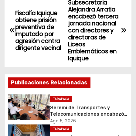
Subsecretaria
N
Alejandra Arratia
Fiscalía Iquique
a
encabezó tercera
obtiene prisión
jornada nacional
preventiva de
v
con directores y
imputado por
directoras de
agresión contra
e
Liceos
dirigente vecinal
Emblemáticos en
g
Iquique
a
c
Publicaciones Relacionadas
i
TARAPACÁ
ó
Seremi de Transportes y
Telecomunicaciones encabezó
n
primera mesa de coordinación
Ago 5, 2026
para el retiro de cables en
d
TARAPACÁ
desuso en Iquique