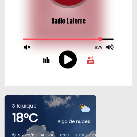
Iquique
18°C
Algo de nubes
9.2 km/h
AHORA
17:00
20:00
23:00
02:00
05:00