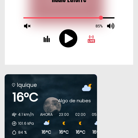
Iquique
16°C
Algo de nubes
4.1 km/h
AHORA
23:00
02:00
05:00
08:00
11:00
101.6
kPa
16°C
16°C
16°C
16°C
16°C
18°C
84
%