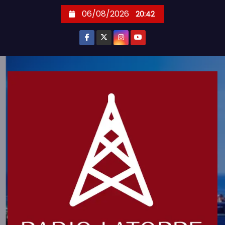
S
06/08/2026
20:42
k
i
p
t
o
c
o
n
t
e
n
t