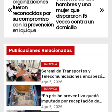
a
organizaciones
hombres y una
fueron
mujer que
v
reconocidas por
dispararon 15
su compromiso
veces contra un
e
con la prevención
domicilio
en Iquique
g
a
Publicaciones Relacionadas
c
i
TARAPACÁ
Seremi de Transportes y
ó
Telecomunicaciones encabezó
primera mesa de coordinación
Ago 5, 2026
n
para el retiro de cables en
TARAPACÁ
desuso en Iquique
d
*En prisión preventiva quedó
imputado por receptación de
e
cigarrillos avaluados en $1.600
Ago 5, 2026
millones*