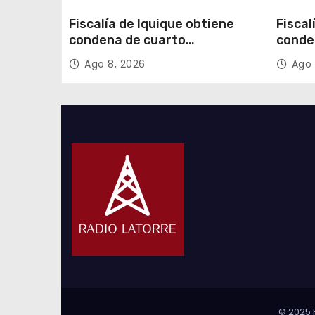
Fiscalía de Iquique obtiene
Fiscal
condena de cuarto
conde
participante en violento
partic
Ago 8, 2026
Ago 
asalto a comerciante
asalt
© 2025 