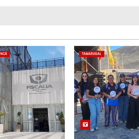
l
PACÁ
TAMARUGAL