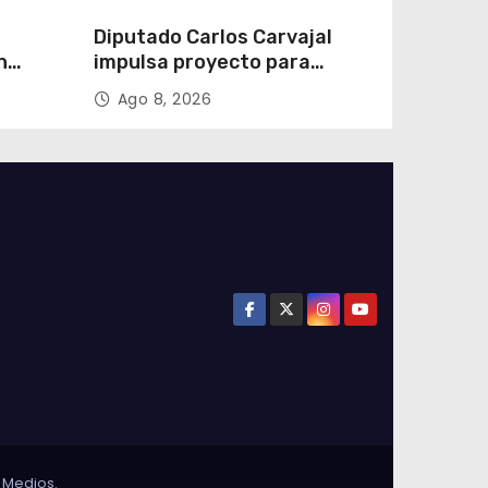
Diputado Carlos Carvajal
n
impulsa proyecto para
homenajear en vida al
Ago 8, 2026
campeón mundial Raúl
Choque
 Medios
.