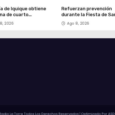
ía de Iquique obtiene
Refuerzan prevención
na de cuarto
durante la Fiesta de Sa
ipante en violento
Lorenzo
8, 2026
Ago 8, 2026
o a comerciante
Radio La Torre Todos Los Derechos Reservados
|
Optimizado Por
ASD