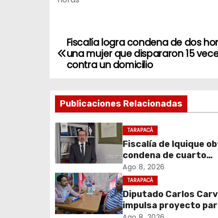
Fiscalía logra condena de dos h
N
una mujer que dispararon 15 vec
a
contra un domicilio
v
Publicaciones Relacionadas
e
g
TARAPACÁ
Fiscalía de Iquique o
a
condena de cuarto
c
participante en viole
Ago 8, 2026
asalto a comerciant
TARAPACÁ
i
Diputado Carlos Carv
impulsa proyecto pa
ó
homenajear en vida a
Ago 8, 2026