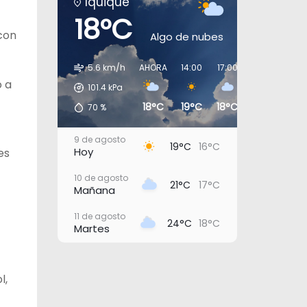
Iquique
18°C
con
Algo de nubes
5.6 km/h
AHORA
14:00
17:00
20:00
23:0
o a
101.4
kPa
18°C
19°C
18°C
17°C
16°
70
%
9 de agosto
19°C
16°C
Hoy
es
10 de agosto
21°C
17°C
Mañana
11 de agosto
24°C
18°C
Martes
12 de agosto
21°C
18°C
Miércoles
l,
13 de agosto
20°C
18°C
Jueves