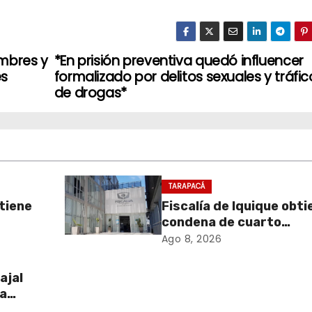
ombres y
*En prisión preventiva quedó influencer
es
formalizado por delitos sexuales y tráfic
de drogas*
TARAPACÁ
btiene
Fiscalía de Iquique obti
condena de cuarto
nto
participante en violent
Ago 8, 2026
e
asalto a comerciante
ajal
ra
l