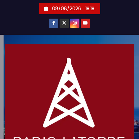
S
08/08/2026
18:18
k
i
p
t
o
c
o
n
t
e
n
t