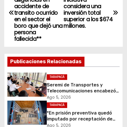
a
accidente de
considera una
v
transito ocurrido
inversión total
en el sector el
superior a los $674
e
boro que dejó una
millones.
persona
g
fallecida**
a
c
Publicaciones Relacionadas
i
TARAPACÁ
ó
Seremi de Transportes y
Telecomunicaciones encabezó
n
primera mesa de coordinación
Ago 5, 2026
para el retiro de cables en
d
TARAPACÁ
desuso en Iquique
*En prisión preventiva quedó
e
imputado por receptación de
cigarrillos avaluados en $1.600
Ago 5, 2026