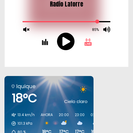
Iquique
18°C
Cielo claro
13.4 km/h
AHORA
20:00
23:00
02:00
05:00
08:0
101.3
kPa
18°C
17°C
17°C
16°C
16°C
17°C
80
%