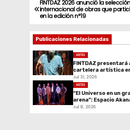
FINTDAZ 2026 anunció la selecció
N
internacional de obras que parti
a
en la edición n°19
v
Publicaciones Relacionadas
e
g
ARTES
FINTDAZ presentará 
a
cartelera artística e
c
agosto, para anunciar
Jul 31, 2026
programación del Gr
ARTES
i
Festival 2026
“El Universo en un gr
arena”: Espacio Akan
ó
Theater Aber Ander
Jul 8, 2026
n
estrenarán obra en el
Municipal Tarapacá
d