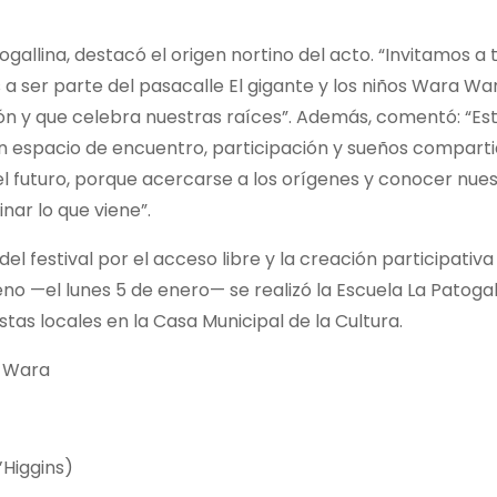
ogallina, destacó el origen nortino del acto. “Invitamos a
 a ser parte del pasacalle El gigante y los niños Wara Wa
ón y que celebra nuestras raíces”. Además, comentó: “Es
n espacio de encuentro, participación y sueños comparti
l futuro, porque acercarse a los orígenes y conocer nue
nar lo que viene”.
l festival por el acceso libre y la creación participativa
no —el lunes 5 de enero— se realizó la Escuela La Patogall
stas locales en la Casa Municipal de la Cultura.
a Wara
’Higgins)