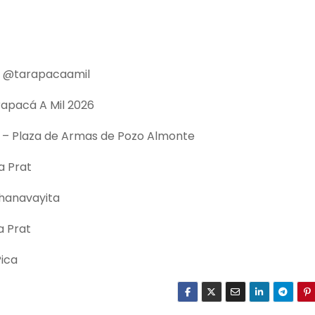
m @tarapacaamil
rapacá A Mil 2026
s – Plaza de Armas de Pozo Almonte
a Prat
Chanavayita
a Prat
Pica