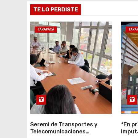
e
TE LO PERDISTE
e
TARAPACÁ
TARA
n
t
r
a
d
a
s
Seremi de Transportes y
*En pr
Telecomunicaciones
imput