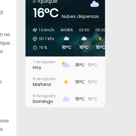
Iquique
16°C
21
Nubes dispersas
1.0 km/h
AHORA
02:00
05:00
08:00
11:0
 trae
101.7
kPa
ique.
16°C
16°C
16°C
17°C
19°
79
%
la
7 de agosto
18°C
15°C
Hoy
8 de agosto
a
19°C
15°C
Mañana
9 de agosto
19°C
16°C
Domingo
10 de agosto
20°C
16°C
Lunes
 ese
 a
11 de agosto
21°C
17°C
Martes