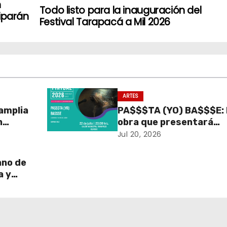
n
Todo listo para la inauguración del
ciparán
Festival Tarapacá a Mil 2026
ARTES
amplia
PA$$$TA (YO) BA$$$E: 
n
obra que presentará
 la
FINTDAZ con funciones
Jul 20, 2026
an
inclusivas en el Salón
Municipal Tarapacá
ano de
a y
srum
 Salón