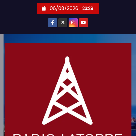
S
06/08/2026
23:29
k
i
p
t
o
c
o
n
t
e
n
t