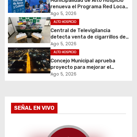
Municipalidad de Alto Hospicio
ó
renueva el Programa Red Local
de Apoyos y Cuidados
Ago 5, 2026
n
ALTO HOSPICIO
d
Central de Televigilancia
detecta venta de cigarrillos de
e
contrabando y permite
Ago 5, 2026
incautación de más de 3 mil
ALTO HOSPICIO
e
cajetillas
Concejo Municipal aprueba
proyecto para mejorar el
n
alumbrado público del sector El
Ago 5, 2026
Boro
t
r
a
SEÑAL EN VIVO
d
a