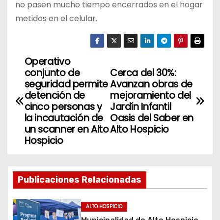
no pasen mucho tiempo encerrados en el hogar
metidos en el celular.
Operativo
N
conjunto de
Cerca del 30%:
a
seguridad permite
Avanzan obras de
detención de
mejoramiento del
v
cinco personas y
Jardín Infantil
la incautación de
Oasis del Saber en
e
un scanner en Alto
Alto Hospicio
Hospicio
g
a
Publicaciones Relacionadas
c
i
ALTO HOSPICIO