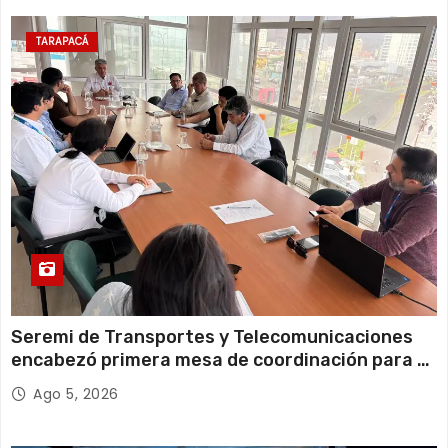
13 de agosto
21°C
18°C
Jueves
TARAPACÁ
14 de agosto
21°C
18°C
Viernes
Seremi de Transportes y Telecomunicaciones
encabezó primera mesa de coordinación para el
retiro de cables en desuso en Iquique
Ago 5, 2026