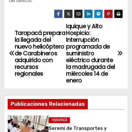
de delitos.
Iquique y Alto
N
Tarapacá prepara
Hospicio:
a
la llegada del
Interrupción
nuevo helicóptero
programada de
v
de Carabineros
suministro
adquirido con
eléctrico durante
e
recursos
la madrugada del
regionales
miércoles 14 de
g
enero
a
c
Publicaciones Relacionadas
i
TARAPACÁ
ó
Seremi de Transportes y