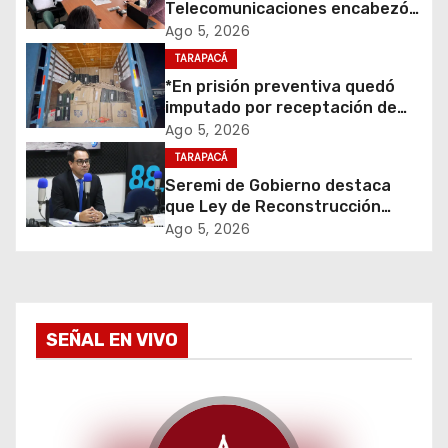
Telecomunicaciones encabezó
n
primera mesa de coordinación
Ago 5, 2026
para el retiro de cables en
d
TARAPACÁ
desuso en Iquique
*En prisión preventiva quedó
e
imputado por receptación de
cigarrillos avaluados en $1.600
Ago 5, 2026
e
millones*
TARAPACÁ
Seremi de Gobierno destaca
n
que Ley de Reconstrucción
Nacional impulsará la inversión
t
Ago 5, 2026
y el empleo en Tarapacá
r
a
SEÑAL EN VIVO
d
a