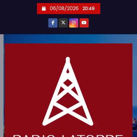
S
06/08/2026
20:49
k
i
p
t
o
c
o
n
t
e
n
t