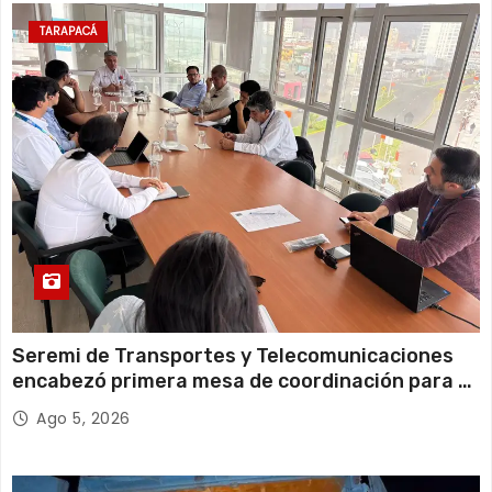
11 de agosto
20°C
18°C
Martes
TARAPACÁ
12 de agosto
21°C
18°C
Miércoles
Seremi de Transportes y Telecomunicaciones
encabezó primera mesa de coordinación para el
retiro de cables en desuso en Iquique
Ago 5, 2026