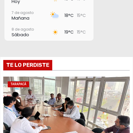
Hoy
7 de agosto
18°C
15°C
Mañana
8 de agosto
19°C
15°C
Sábado
9 de agosto
18°C
15°C
Domingo
10 de agosto
TE LO PERDISTE
20°C
16°C
Lunes
11 de agosto
20°C
18°C
Martes
TARAPACÁ
12 de agosto
21°C
18°C
Miércoles