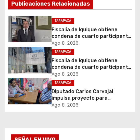
a
Publicaciones Relacionadas
c
TARAPACÁ
i
Fiscalía de Iquique obtiene
condena de cuarto participante
ó
en violento asalto a
Ago 8, 2026
comerciante
TARAPACÁ
n
Fiscalía de Iquique obtiene
d
condena de cuarto participante
en violento asalto a
Ago 8, 2026
e
comerciante
TARAPACÁ
Diputado Carlos Carvajal
e
impulsa proyecto para
homenajear en vida al campeón
Ago 8, 2026
n
mundial Raúl Choque
t
r
SEÑAL EN VIVO