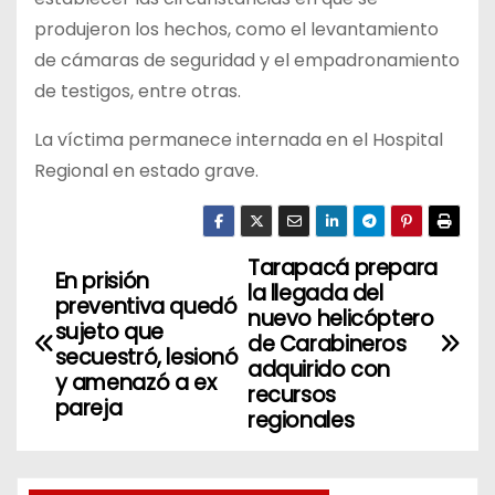
produjeron los hechos, como el levantamiento
de cámaras de seguridad y el empadronamiento
de testigos, entre otras.
La víctima permanece internada en el Hospital
Regional en estado grave.
Tarapacá prepara
N
En prisión
la llegada del
preventiva quedó
a
nuevo helicóptero
sujeto que
de Carabineros
secuestró, lesionó
v
adquirido con
y amenazó a ex
recursos
pareja
e
regionales
g