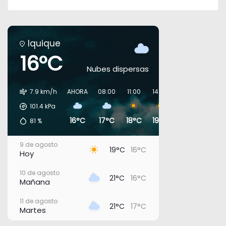
Iquique
16°C
Nubes dispersas
7.9 km/h
AHORA
08:00
11:00
14:00
17:00
20:00
101.4
kPa
16°C
17°C
18°C
19°C
18°C
18°C
81
%
9 de agosto
19°C
16°C
Hoy
10 de agosto
21°C
16°C
Mañana
11 de agosto
21°C
17°C
Martes