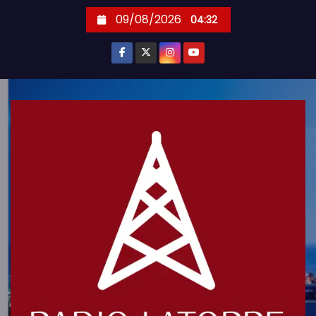
S
09/08/2026
04:32
k
i
p
t
o
c
o
n
t
e
n
t