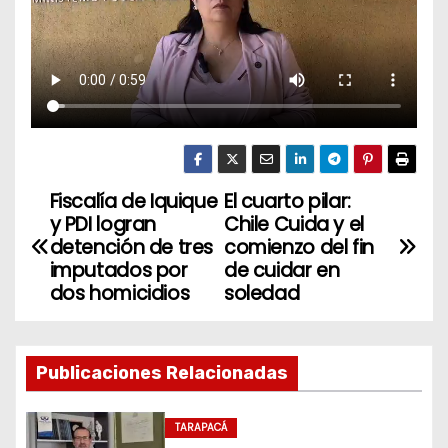
Fiscalía de Iquique
El cuarto pilar:
N
y PDI logran
Chile Cuida y el
a
detención de tres
comienzo del fin
imputados por
de cuidar en
v
dos homicidios
soledad
e
g
Publicaciones Relacionadas
a
TARAPACÁ