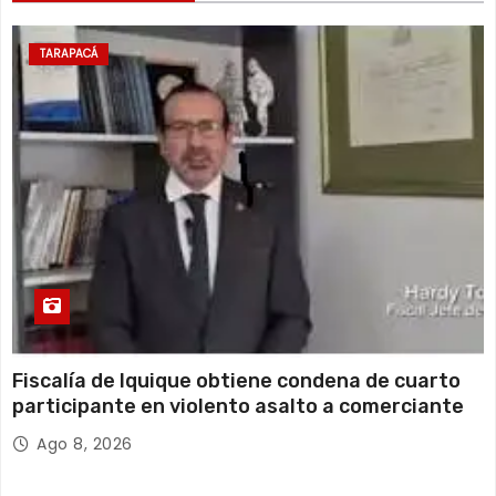
14 de agosto
21°C
17°C
Viernes
TARAPACÁ
15 de agosto
19°C
17°C
Sábado
Fiscalía de Iquique obtiene condena de cuarto
participante en violento asalto a comerciante
Ago 8, 2026