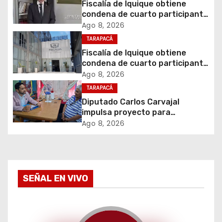
c
Fiscalía de Iquique obtiene
condena de cuarto participante
i
en violento asalto a
Ago 8, 2026
comerciante
TARAPACÁ
ó
Fiscalía de Iquique obtiene
condena de cuarto participante
n
en violento asalto a
Ago 8, 2026
comerciante
d
TARAPACÁ
Diputado Carlos Carvajal
e
impulsa proyecto para
homenajear en vida al campeón
Ago 8, 2026
e
mundial Raúl Choque
n
t
SEÑAL EN VIVO
r
a