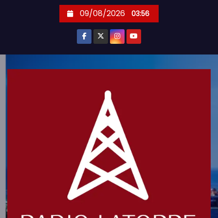
S
09/08/2026
03:56
k
i
p
t
o
c
o
n
t
e
n
t