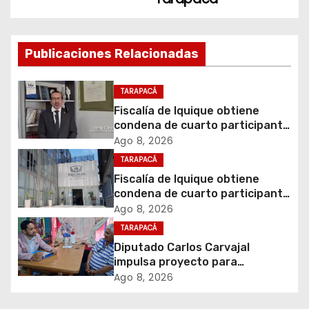
a
c
Publicaciones Relacionadas
i
TARAPACÁ
ó
Fiscalía de Iquique obtiene
condena de cuarto participante
n
en violento asalto a
Ago 8, 2026
comerciante
d
TARAPACÁ
Fiscalía de Iquique obtiene
e
condena de cuarto participante
en violento asalto a
Ago 8, 2026
e
comerciante
TARAPACÁ
Diputado Carlos Carvajal
n
impulsa proyecto para
homenajear en vida al campeón
t
Ago 8, 2026
mundial Raúl Choque