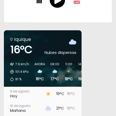
Iquique
16°C
Nubes dispersas
7.9 km/h
AHORA
08:00
11:00
14:00
17:00
20:00
101.4
kPa
16°C
17°C
18°C
19°C
18°C
18°C
81
%
9 de agosto
19°C
16°C
Hoy
10 de agosto
21°C
16°C
Mañana