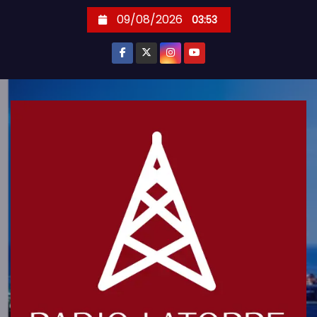
S
09/08/2026
03:53
k
i
p
t
o
c
o
n
t
e
n
t