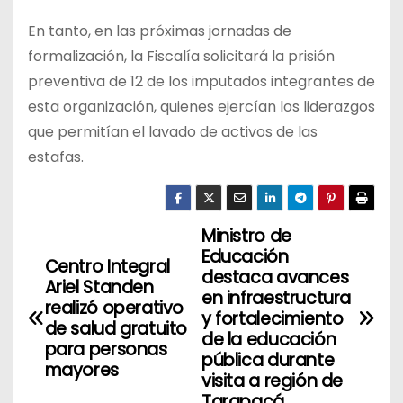
En tanto, en las próximas jornadas de
formalización, la Fiscalía solicitará la prisión
preventiva de 12 de los imputados integrantes de
esta organización, quienes ejercían los liderazgos
que permitían el lavado de activos de las
estafas.
Ministro de
N
Educación
Centro Integral
a
destaca avances
Ariel Standen
en infraestructura
realizó operativo
v
y fortalecimiento
de salud gratuito
de la educación
para personas
e
pública durante
mayores
visita a región de
g
Tarapacá