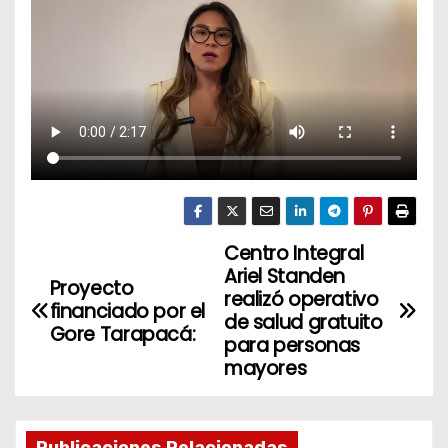
Centro Integral
N
Ariel Standen
Proyecto
a
realizó operativo
financiado por el
de salud gratuito
Gore Tarapacá:
v
para personas
mayores
e
g