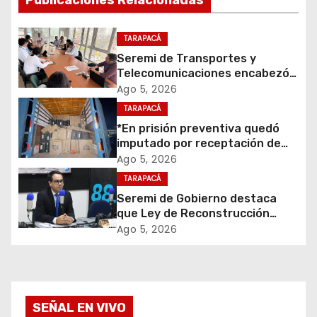
Publicaciones Relacionadas
a
c
TARAPACÁ
Seremi de Transportes y
i
Telecomunicaciones encabezó
primera mesa de coordinación
Ago 5, 2026
ó
para el retiro de cables en
TARAPACÁ
desuso en Iquique
*En prisión preventiva quedó
n
imputado por receptación de
cigarrillos avaluados en $1.600
d
Ago 5, 2026
millones*
TARAPACÁ
e
Seremi de Gobierno destaca
que Ley de Reconstrucción
e
Nacional impulsará la inversión
Ago 5, 2026
y el empleo en Tarapacá
n
t
SEÑAL EN VIVO
r