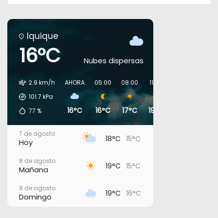
Iquique
16°C
Nubes dispersas
2.9 km/h
AHORA
05:00
08:00
11:00
14:00
17:00
101.7
kPa
16°C
16°C
17°C
19°C
19°C
18°C
77
%
7 de agosto
18°C
15°C
Hoy
8 de agosto
19°C
15°C
Mañana
9 de agosto
19°C
16°C
Domingo
10 de agosto