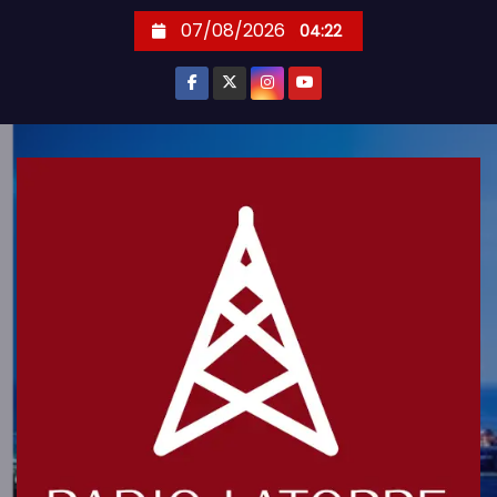
S
07/08/2026
04:22
k
i
p
t
o
c
o
n
t
e
n
t