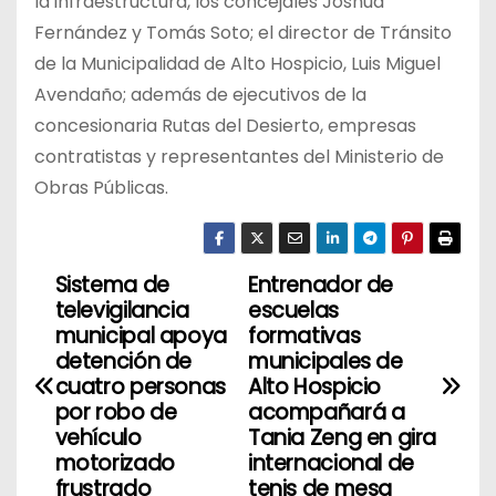
la infraestructura, los concejales Joshua
Fernández y Tomás Soto; el director de Tránsito
de la Municipalidad de Alto Hospicio, Luis Miguel
Avendaño; además de ejecutivos de la
concesionaria Rutas del Desierto, empresas
contratistas y representantes del Ministerio de
Obras Públicas.
Sistema de
Entrenador de
N
televigilancia
escuelas
a
municipal apoya
formativas
detención de
municipales de
v
cuatro personas
Alto Hospicio
por robo de
acompañará a
e
vehículo
Tania Zeng en gira
motorizado
internacional de
g
frustrado
tenis de mesa