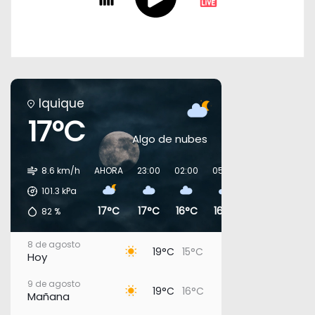
Iquique
17°C
Algo de nubes
8.6 km/h
AHORA
23:00
02:00
05:00
08:00
11:00
101.3
kPa
17°C
17°C
16°C
16°C
17°C
19°C
82
%
8 de agosto
19°C
15°C
Hoy
9 de agosto
19°C
16°C
Mañana