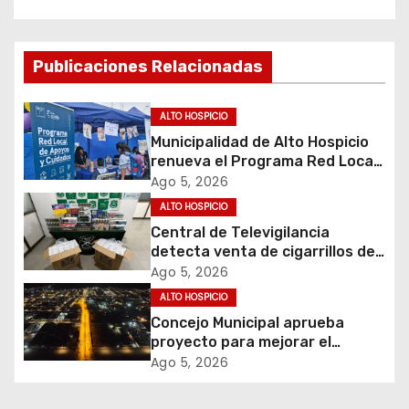
a
c
Publicaciones Relacionadas
i
ALTO HOSPICIO
ó
Municipalidad de Alto Hospicio
renueva el Programa Red Local
n
de Apoyos y Cuidados
Ago 5, 2026
d
ALTO HOSPICIO
Central de Televigilancia
e
detecta venta de cigarrillos de
contrabando y permite
Ago 5, 2026
e
incautación de más de 3 mil
ALTO HOSPICIO
cajetillas
Concejo Municipal aprueba
n
proyecto para mejorar el
alumbrado público del sector El
t
Ago 5, 2026
Boro