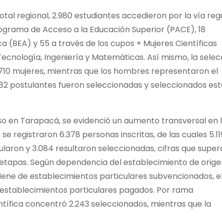
total regional, 2.980 estudiantes accedieron por la vía regu
Programa de Acceso a la Educación Superior (PACE), 18
 (BEA) y 55 a través de los cupos + Mujeres Científicas
Tecnología, Ingeniería y Matemáticas. Así mismo, la selec
.710 mujeres, mientras que los hombres representaron el
182 postulantes fueron seleccionadas y seleccionados est
so en Tarapacá, se evidenció un aumento transversal en 
 se registraron 6.378 personas inscritas, de las cuales 5.11
ularon y 3.084 resultaron seleccionadas, cifras que supe
 etapas. Según dependencia del establecimiento de origen
iene de establecimientos particulares subvencionados, e
e establecimientos particulares pagados. Por rama
tífica concentró 2.243 seleccionados, mientras que la