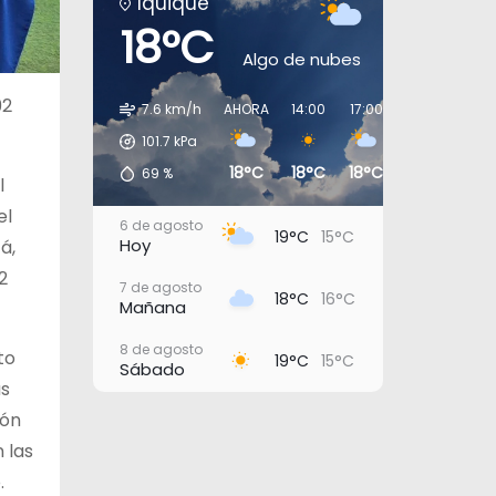
Iquique
18°C
Algo de nubes
92
7.6 km/h
AHORA
14:00
17:00
20:00
23:0
101.7
kPa
18°C
18°C
18°C
16°C
16°
69
%
l
el
6 de agosto
19°C
15°C
Hoy
á,
2
7 de agosto
18°C
16°C
Mañana
8 de agosto
to
19°C
15°C
Sábado
as
9 de agosto
ión
18°C
15°C
Domingo
 las
10 de agosto
.
20°C
16°C
Lunes