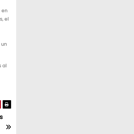
e en
, el
 un
 al
s