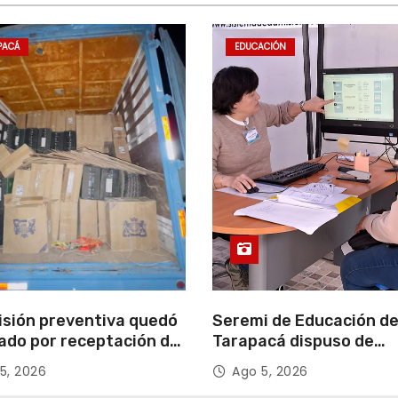
PACÁ
EDUCACIÓN
isión preventiva quedó
Seremi de Educación d
ado por receptación de
Tarapacá dispuso de
illos avaluados en
facilitadores para apoy
5, 2026
Ago 5, 2026
 millones*
proceso de Admisión Es