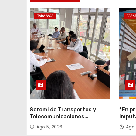
e
n
TARAPACÁ
TARA
t
r
a
d
a
s
Seremi de Transportes y
*En pr
Telecomunicaciones
imput
encabezó primera mesa de
cigarr
Ago 5, 2026
Ago 
coordinación para el retiro de
$1.600