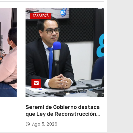
TARAPACÁ
e
Seremi de Gobierno destaca
que Ley de Reconstrucción
ar
Nacional impulsará la
Ago 5, 2026
colar
inversión y el empleo en