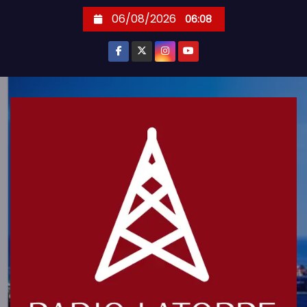
S
06/08/2026
06:08
k
i
p
t
o
c
o
n
t
e
n
t