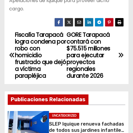
Apelaciones de Iquique para proveer dicho
cargo.
Fiscalía Tarapacá
GORE Tarapacá
N
logra condena por
contará con
a
robo con
$75.515 millones
homicidio
para ejecutar
v
frustrado que dejó
proyectos
a víctima
regionales
e
parapléjica
durante 2026
g
a
Publicaciones Relacionadas
c
UNCATEGORIZED
i
SLEP Iquique renueva fachadas
de todos sus jardines infantiles