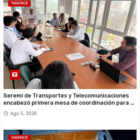
21°C
18°C
Jueves
TARAPACÁ
14 de agosto
21°C
18°C
Viernes
Seremi de Transportes y Telecomunicaciones
encabezó primera mesa de coordinación para el
retiro de cables en desuso en Iquique
Ago 5, 2026
TARAPACÁ