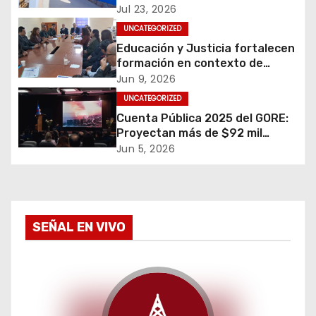
ó
en Alto Hospicio
Jul 23, 2026
UNCATEGORIZED
n
Educación y Justicia fortalecen
d
formación en contexto de
encierro para más de 700
Jun 9, 2026
e
personas en Tarapacá
UNCATEGORIZED
Cuenta Pública 2025 del GORE:
e
Proyectan más de $92 mil
millones en proyectos a
Jun 5, 2026
n
ejecutar
t
r
SEÑAL EN VIVO
a
d
a