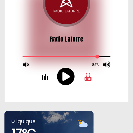
s
Iquique