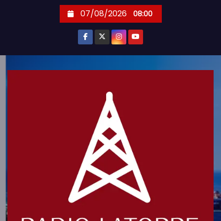
S
07/08/2026
08:00
k
i
p
t
o
c
o
n
t
e
n
t