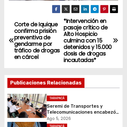
*Intervención en
N
Corte de Iquique
pasaje crítico de
confirma prisión
a
Alto Hospicio
preventiva de
culmina con 15
gendarme por
v
detenidos y 15.000
tráfico de drogas
dosis de drogas
en cárcel
e
incautadas*
g
a
Publicaciones Relacionadas
c
TARAPACÁ
i
Seremi de Transportes y
Telecomunicaciones encabezó
ó
primera mesa de coordinación
Ago 5, 2026
para el retiro de cables en
TARAPACÁ