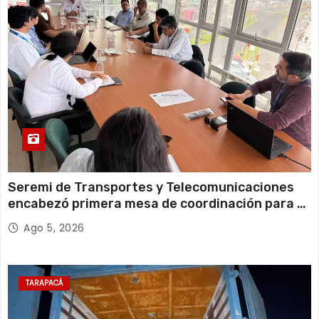
14 de agosto
21°C
18°C
Viernes
Seremi de Transportes y Telecomunicaciones
encabezó primera mesa de coordinación para el
retiro de cables en desuso en Iquique
Ago 5, 2026
TARAPACÁ