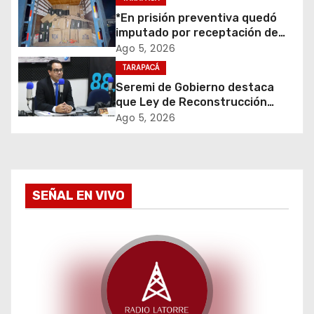
n
desuso en Iquique
*En prisión preventiva quedó
d
imputado por receptación de
cigarrillos avaluados en $1.600
Ago 5, 2026
e
millones*
TARAPACÁ
Seremi de Gobierno destaca
e
que Ley de Reconstrucción
Nacional impulsará la inversión
Ago 5, 2026
n
y el empleo en Tarapacá
t
r
SEÑAL EN VIVO
a
d
a
s