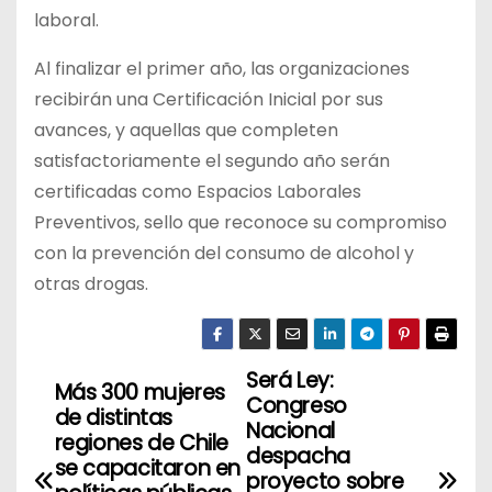
laboral.
Al finalizar el primer año, las organizaciones
recibirán una Certificación Inicial por sus
avances, y aquellas que completen
satisfactoriamente el segundo año serán
certificadas como Espacios Laborales
Preventivos, sello que reconoce su compromiso
con la prevención del consumo de alcohol y
otras drogas.
Será Ley:
N
Más 300 mujeres
Congreso
de distintas
a
Nacional
regiones de Chile
despacha
se capacitaron en
v
proyecto sobre