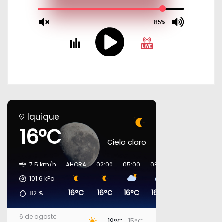
Iquique
16°C
Cielo claro
7.5 km/h
AHORA
02:00
05:00
08:00
11:00
14:00
101.6
kPa
16°C
16°C
16°C
16°C
18°C
18°C
82
%
6 de agosto
19°C
15°C