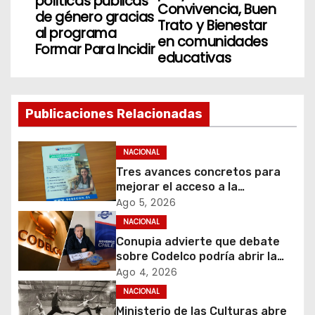
políticas públicas
Convivencia, Buen
de género gracias
e
Trato y Bienestar
al programa
en comunidades
g
Formar Para Incidir
educativas
a
c
Publicaciones Relacionadas
i
NACIONAL
ó
Tres avances concretos para
mejorar el acceso a la
n
información y proteger los
Ago 5, 2026
derechos de los contribuyentes
d
NACIONAL
en materia de avalúos y
Conupia advierte que debate
contribuciones
e
sobre Codelco podría abrir la
puerta a una nueva ola de
Ago 4, 2026
e
privatizaciones en Chile
NACIONAL
Ministerio de las Culturas abre