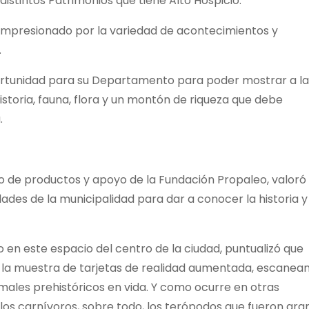
 distintos Patrimonios que tiene Alto Hospicio.
ó impresionado por la variedad de acontecimientos y
.
portunidad para su Departamento para poder mostrar a la
storia, fauna, flora y un montón de riqueza que debe
.
o de productos y apoyo de la Fundación Propaleo, valoró 
dades de la municipalidad para dar a conocer la historia y
 en este espacio del centro de la ciudad, puntualizó que
 de la muestra de tarjetas de realidad aumentada, escanea
imales prehistóricos en vida. Y como ocurre en otras
 los carnívoros, sobre todo, los terópodos que fueron gr