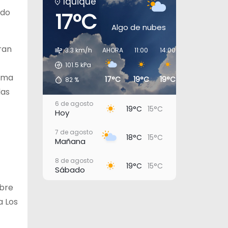
Iquique
ado
17°C
Algo de nubes
gran
3.3 km/h
AHORA
11:00
14:00
17:00
20:0
101.5
kPa
rama
17°C
19°C
19°C
17°C
16°
82
%
das
6 de agosto
19°C
15°C
Hoy
7 de agosto
18°C
15°C
Mañana
8 de agosto
19°C
15°C
Sábado
obre
9 de agosto
18°C
15°C
Domingo
a Los
10 de agosto
20°C
16°C
Lunes