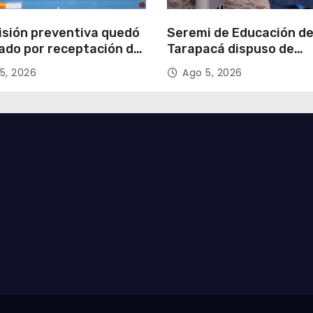
isión preventiva quedó
Seremi de Educación d
ado por receptación de
Tarapacá dispuso de
illos avaluados en
facilitadores para apoy
5, 2026
Ago 5, 2026
 millones*
proceso de Admisión Es
2027