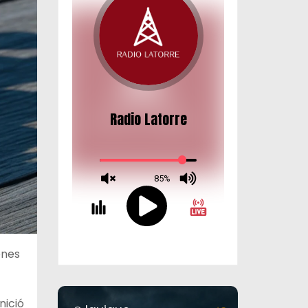
ones
nició