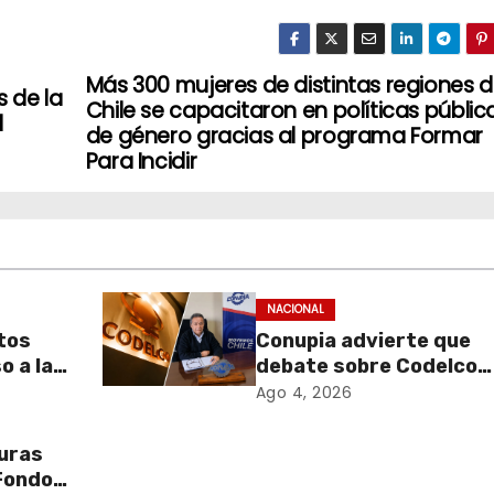
Más 300 mujeres de distintas regiones 
s de la
Chile se capacitaron en políticas públic
l
de género gracias al programa Formar
Para Incidir
NACIONAL
tos
Conupia advierte que
o a la
debate sobre Codelco
er los
podría abrir la puerta a
Ago 4, 2026
nueva ola de
ateria
privatizaciones en Chil
turas
uciones
 Fondos