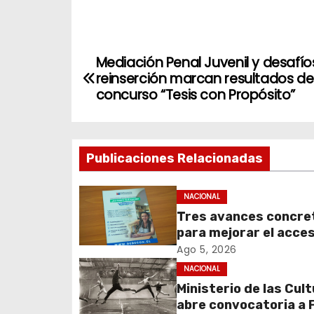
N
Mediación Penal Juvenil y desafío
reinserción marcan resultados de
a
concurso “Tesis con Propósito”
v
e
Publicaciones Relacionadas
g
NACIONAL
a
Tres avances concre
c
para mejorar el acces
información y proteg
Ago 5, 2026
i
derechos de los
NACIONAL
contribuyentes en m
Ministerio de las Cul
ó
de avalúos y contrib
abre convocatoria a