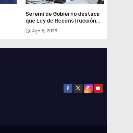
e
Seremi de Gobierno destaca
que Ley de Reconstrucción
ar
Nacional impulsará la
Ago 5, 2026
colar
inversión y el empleo en
Tarapacá