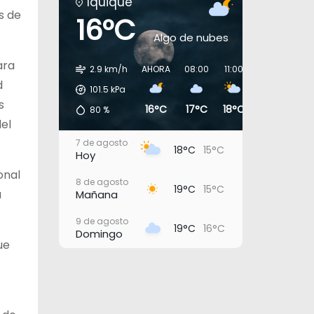
Iquique
s de
16°C
Algo de nubes
ara
2.9 km/h
AHORA
08:00
11:00
14:00
17:0
d
101.5
kPa
s
16°C
17°C
18°C
18°C
17°
80
%
del
7 de agosto
18°C
15°C
Hoy
onal
8 de agosto
19°C
15°C
a
Mañana
9 de agosto
19°C
16°C
Domingo
ue
10 de agosto
19°C
16°C
Lunes
11 de agosto
19°C
17°C
Martes