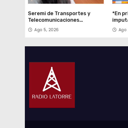
Seremi de Transportes y
*En pr
Telecomunicaciones
imput
encabezó primera mesa de
cigarr
Ago 5, 2026
Ago 
coordinación para el retiro de
$1.600
cables en desuso en Iquique