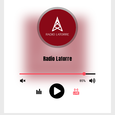
d
a
s