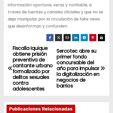
información oportuna, veraz y confiable, a
traves de fuentes y canales oficiales y que no se
deja manipular por la circulación de fake news
que desinforman y confunden.
Fiscalía Iquique
N
Sercotec abre su
obtiene prisión
primer fondo
a
preventiva de
concursable del
cantante urbano
año para impulsar
v
formalizado por
la digitalización en
delitos sexuales
negocios de
e
contra
barrios
adolescentes
g
a
Publicaciones Relacionadas