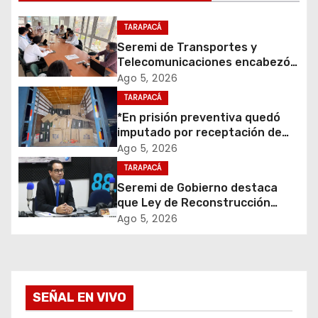
c
i
TARAPACÁ
Seremi de Transportes y
ó
Telecomunicaciones encabezó
primera mesa de coordinación
Ago 5, 2026
n
para el retiro de cables en
TARAPACÁ
desuso en Iquique
d
*En prisión preventiva quedó
imputado por receptación de
e
cigarrillos avaluados en $1.600
Ago 5, 2026
millones*
TARAPACÁ
e
Seremi de Gobierno destaca
que Ley de Reconstrucción
n
Nacional impulsará la inversión
Ago 5, 2026
y el empleo en Tarapacá
t
r
a
SEÑAL EN VIVO