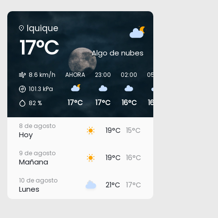
Iquique
17°C
Algo de nubes
8.6 km/h
AHORA
23:00
02:00
05:00
08:00
11:00
101.3
kPa
17°C
17°C
16°C
16°C
17°C
19°C
82
%
8 de agosto
19°C
15°C
Hoy
9 de agosto
19°C
16°C
Mañana
10 de agosto
21°C
17°C
Lunes
11 de agosto
21°C
17°C
Martes