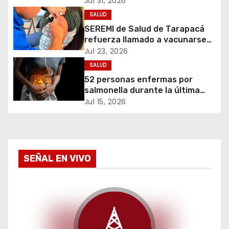
Jul 31, 2026
ó
huevos crudos
SALUD
SEREMI de Salud de Tarapacá
n
refuerza llamado a vacunarse
tras ampliación de campaña
d
Jul 23, 2026
contra la influenza para toda la
SALUD
población
e
52 personas enfermas por
salmonella durante la última
e
semana
Jul 15, 2026
n
t
SEÑAL EN VIVO
r
a
d
a