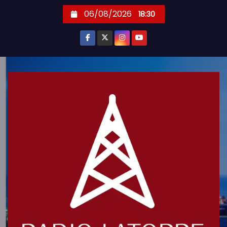
S
06/08/2026
18:30
k
i
p
t
o
c
o
n
t
e
n
t