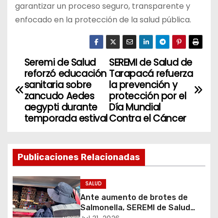
garantizar un proceso seguro, transparente y
enfocado en la protección de la salud pública.
Seremi de Salud
SEREMI de Salud de
N
reforzó educación
Tarapacá refuerza
a
sanitaria sobre
la prevención y
zancudo Aedes
protección por el
v
aegypti durante
Día Mundial
temporada estival
Contra el Cáncer
e
g
Publicaciones Relacionadas
a
c
SALUD
Ante aumento de brotes de
i
Salmonella, SEREMI de Salud
refuerza prohibición del uso de