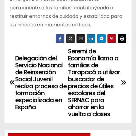
permanente a las familias, contribuyendo a
restituir entornos de cuidado y estabilidad para
las niñeces en momentos críticos.
Seremi de
N
Delegación del
Economía llama a
a
Servicio Nacional
familias de
de Reinserción
Tarapacá a utilizar
v
Social Juvenil
buscador de
realiza proceso de
precios de útiles
e
formación
escolares del
especializada en
SERNAC para
g
España
ahorrar en la
vuelta a clases
a
c