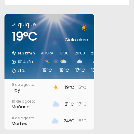
Iquique
19°C
Cielo claro
14.3 km/h
AHORA
17:00
20:00
23:00
02:00
05:00
101.4
kPa
19°C
18°C
17°C
16°C
18°C
18°C
71
%
9 de agosto
19°C
15°C
Hoy
10 de agosto
21°C
17°C
Mañana
11 de agosto
24°C
18°C
Martes