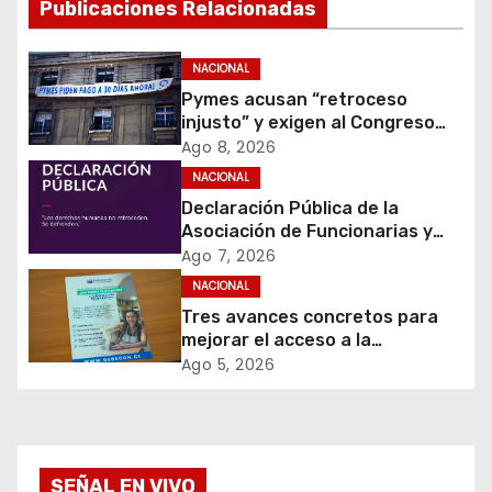
Publicaciones Relacionadas
i
ó
NACIONAL
Pymes acusan “retroceso
n
injusto” y exigen al Congreso
rechazar veto que elimina el
Ago 8, 2026
d
pago oportuno a 30 días
NACIONAL
e
Declaración Pública de la
Asociación de Funcionarias y
e
Funcionarios del Instituto
Ago 7, 2026
Nacional de Derechos Humanos
NACIONAL
n
(AFFINDH)
Tres avances concretos para
t
mejorar el acceso a la
información y proteger los
Ago 5, 2026
r
derechos de los contribuyentes
en materia de avalúos y
a
contribuciones
d
SEÑAL EN VIVO