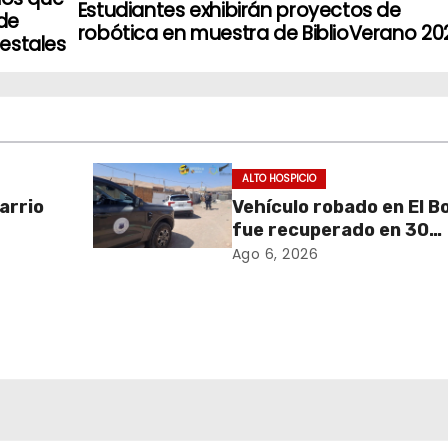
Estudiantes exhibirán proyectos de
de
robótica en muestra de BiblioVerano 20
estales
ALTO HOSPICIO
arrio
Vehículo robado en El B
fue recuperado en 30
o en
minutos gracias a
Ago 6, 2026
Alto
operativo coordinado
de