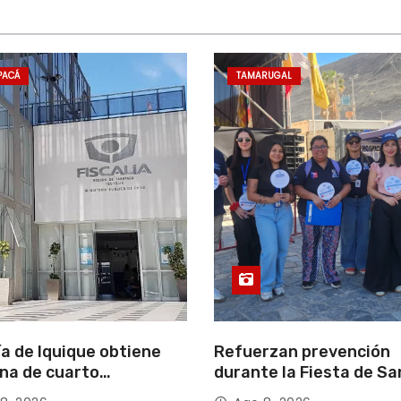
PACÁ
TAMARUGAL
ía de Iquique obtiene
Refuerzan prevención
na de cuarto
durante la Fiesta de Sa
ipante en violento
Lorenzo