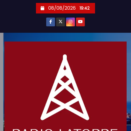
S
08/08/2026
19:42
k
i
p
t
o
c
o
n
t
e
n
t