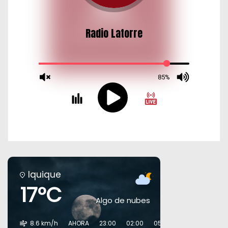
s
Iquique
17°C
Algo de nubes
8.6 km/h
AHORA
23:00
02:00
05:00
08:00
11:00