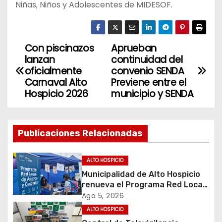
Niñas, Niños y Adolescentes de MIDESOF.
Con piscinazos
Aprueban
N
lanzan
continuidad del
a
oficialmente
convenio SENDA
Carnaval Alto
Previene entre el
v
Hospicio 2026
municipio y SENDA
e
g
Publicaciones Relacionadas
a
ALTO HOSPICIO
c
Municipalidad de Alto Hospicio
renueva el Programa Red Local
i
de Apoyos y Cuidados
Ago 5, 2026
ALTO HOSPICIO
ó