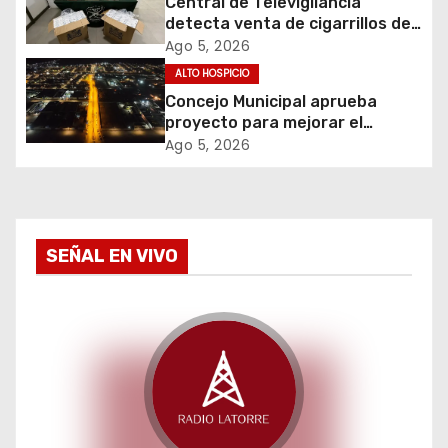
Central de Televigilancia
detecta venta de cigarrillos de
n
contrabando y permite
Ago 5, 2026
incautación de más de 3 mil
d
ALTO HOSPICIO
cajetillas
Concejo Municipal aprueba
e
proyecto para mejorar el
alumbrado público del sector El
Ago 5, 2026
e
Boro
n
t
SEÑAL EN VIVO
r
a
d
a