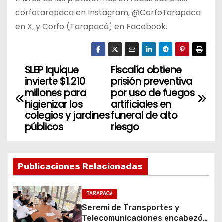
corfotarapaca en Instagram, @CorfoTarapaca
en X, y Corfo (Tarapacá) en Facebook.
SLEP Iquique
Fiscalía obtiene
N
invierte $1.210
prisión preventiva
a
millones para
por uso de fuegos
higienizar los
artificiales en
v
colegios y jardines
funeral de alto
públicos
riesgo
e
g
Publicaciones Relacionadas
a
c
TARAPACÁ
Seremi de Transportes y
i
Telecomunicaciones encabezó