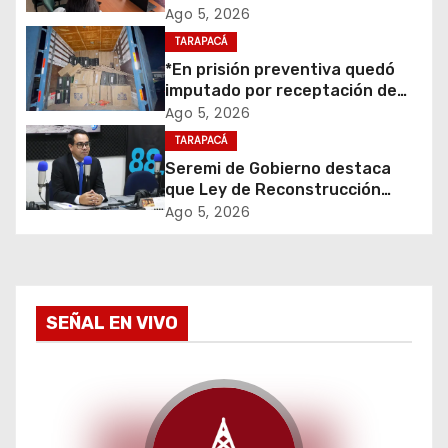
primera mesa de coordinación
Ago 5, 2026
ó
para el retiro de cables en
TARAPACÁ
desuso en Iquique
*En prisión preventiva quedó
n
imputado por receptación de
cigarrillos avaluados en $1.600
d
Ago 5, 2026
millones*
TARAPACÁ
e
Seremi de Gobierno destaca
que Ley de Reconstrucción
e
Nacional impulsará la inversión
Ago 5, 2026
y el empleo en Tarapacá
n
t
SEÑAL EN VIVO
r
a
d