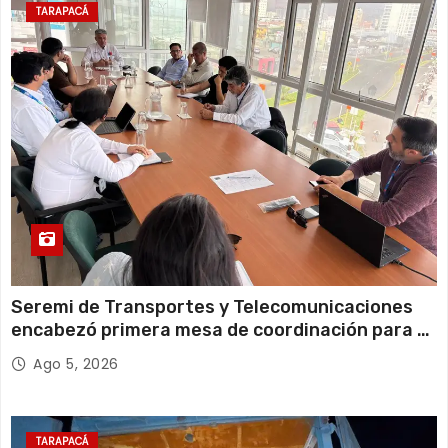
21°C
18°C
Jueves
TARAPACÁ
14 de agosto
21°C
18°C
Viernes
Seremi de Transportes y Telecomunicaciones
encabezó primera mesa de coordinación para el
retiro de cables en desuso en Iquique
Ago 5, 2026
TARAPACÁ