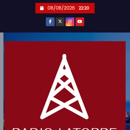
S
08/08/2026
22:20
k
i
p
t
o
c
o
n
t
e
n
t