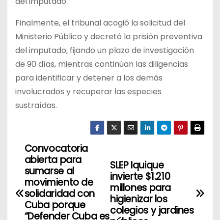
del imputado.
Finalmente, el tribunal acogió la solicitud del
Ministerio Público y decretó la prisión preventiva
del imputado, fijando un plazo de investigación
de 90 días, mientras continúan las diligencias
para identificar y detener a los demás
involucrados y recuperar las especies
sustraídas.
Convocatoria
N
abierta para
SLEP Iquique
a
sumarse al
invierte $1.210
movimiento de
millones para
v
solidaridad con
higienizar los
Cuba porque
colegios y jardines
e
“Defender Cuba es