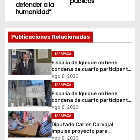
públicos
defender a la
g
humanidad”
a
c
Publicaciones Relacionadas
i
TARAPACÁ
ó
Fiscalía de Iquique obtiene
condena de cuarto participante
n
en violento asalto a
Ago 8, 2026
comerciante
d
TARAPACÁ
Fiscalía de Iquique obtiene
e
condena de cuarto participante
en violento asalto a
Ago 8, 2026
e
comerciante
TARAPACÁ
Diputado Carlos Carvajal
n
impulsa proyecto para
homenajear en vida al campeón
Ago 8, 2026