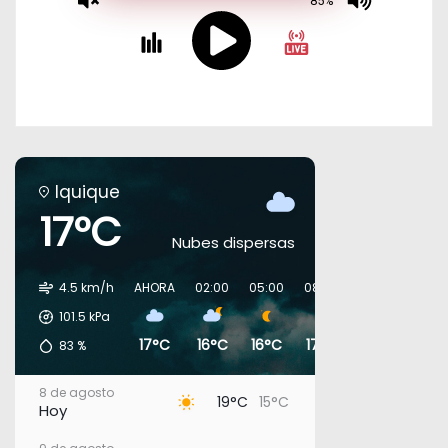
Iquique
17°C
Nubes dispersas
4.5 km/h
AHORA
02:00
05:00
08:00
11:00
14:00
101.5
kPa
17°C
16°C
16°C
17°C
18°C
19°C
83
%
8 de agosto
19°C
15°C
Hoy