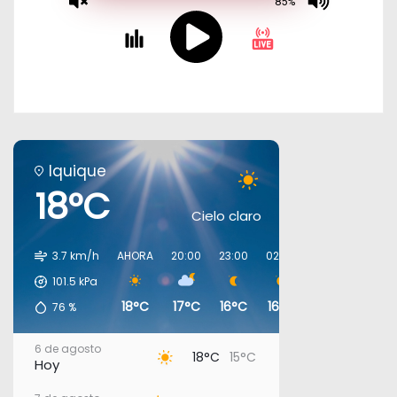
Iquique
18°C
Cielo claro
3.7 km/h
AHORA
20:00
23:00
02:00
05:00
08:00
101.5
kPa
18°C
17°C
16°C
16°C
16°C
16°C
76
%
6 de agosto
18°C
15°C
Hoy