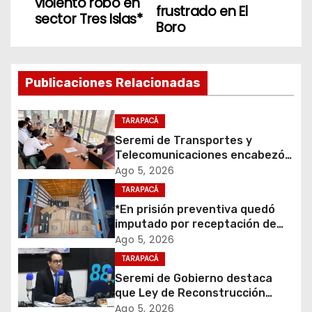
violento robo en
frustrado en El
sector Tres Islas*
e
Boro
g
a
Publicaciones Relacionadas
c
TARAPACÁ
i
Seremi de Transportes y
Telecomunicaciones encabezó
ó
primera mesa de coordinación
Ago 5, 2026
para el retiro de cables en
TARAPACÁ
n
desuso en Iquique
*En prisión preventiva quedó
d
imputado por receptación de
cigarrillos avaluados en $1.600
Ago 5, 2026
e
millones*
TARAPACÁ
Seremi de Gobierno destaca
e
que Ley de Reconstrucción
Nacional impulsará la inversión
Ago 5, 2026