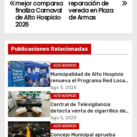
mejor comparsa
reparación de
v
finaliza Carnaval
vereda en Plaza
de Alto Hospicio
de Armas
e
2026
g
a
Publicaciones Relacionadas
c
ALTO HOSPICIO
i
Municipalidad de Alto Hospicio
renueva el Programa Red Local
ó
de Apoyos y Cuidados
Ago 5, 2026
ALTO HOSPICIO
n
Central de Televigilancia
d
detecta venta de cigarrillos de
contrabando y permite
Ago 5, 2026
e
incautación de más de 3 mil
ALTO HOSPICIO
cajetillas
Concejo Municipal aprueba