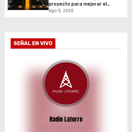
e
proyecto para mejorar el
alumbrado público del sector El
Ago 5, 2026
n
Boro
t
r
SEÑAL EN VIVO
a
d
a
s