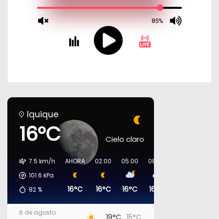
Iquique
16°C
Cielo claro
7.5 km/h
AHORA
02:00
05:00
08:00
11:00
14:00
101.6
kPa
16°C
16°C
16°C
16°C
18°C
18°C
82
%
6 de agosto
19°C
15°C