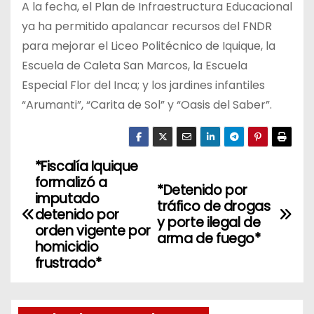
A la fecha, el Plan de Infraestructura Educacional
ya ha permitido apalancar recursos del FNDR
para mejorar el Liceo Politécnico de Iquique, la
Escuela de Caleta San Marcos, la Escuela
Especial Flor del Inca; y los jardines infantiles
“Arumanti”, “Carita de Sol” y “Oasis del Saber”.
*Fiscalía Iquique
N
formalizó a
*Detenido por
a
imputado
tráfico de drogas
detenido por
y porte ilegal de
v
orden vigente por
arma de fuego*
homicidio
e
frustrado*
g