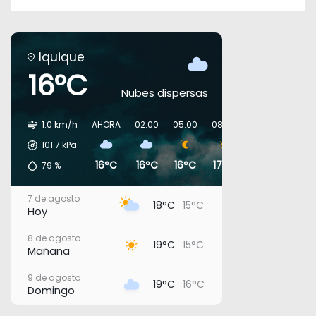
Iquique
16°C
Nubes dispersas
1.0 km/h
AHORA
02:00
05:00
08:00
11:00
14:00
101.7
kPa
16°C
16°C
16°C
17°C
19°C
19°C
79
%
7 de agosto
18°C
15°C
Hoy
8 de agosto
19°C
15°C
Mañana
9 de agosto
19°C
16°C
Domingo