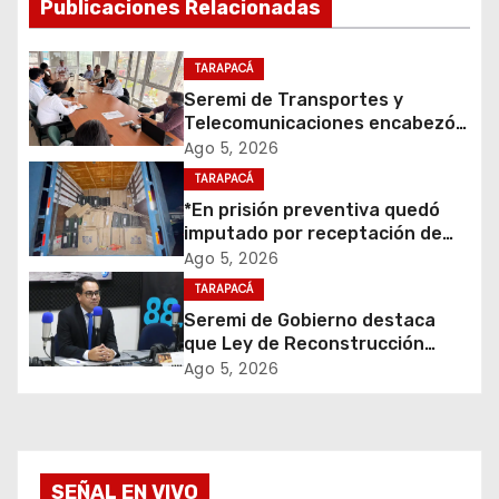
a
Publicaciones Relacionadas
c
TARAPACÁ
i
Seremi de Transportes y
Telecomunicaciones encabezó
ó
primera mesa de coordinación
Ago 5, 2026
para el retiro de cables en
TARAPACÁ
n
desuso en Iquique
*En prisión preventiva quedó
d
imputado por receptación de
cigarrillos avaluados en $1.600
Ago 5, 2026
e
millones*
TARAPACÁ
Seremi de Gobierno destaca
e
que Ley de Reconstrucción
Nacional impulsará la inversión
Ago 5, 2026
n
y el empleo en Tarapacá
t
r
SEÑAL EN VIVO